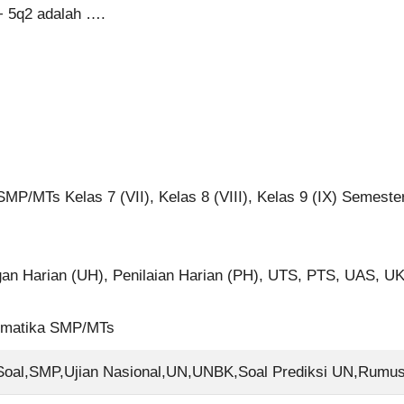
+ 5q2 adalah ….
SMP/MTs Kelas 7 (VII), Kelas 8 (VIII), Kelas 9 (IX) Semest
an Harian (UH), Penilaian Harian (PH), UTS, PTS, UAS, 
tematika SMP/MTs
al,SMP,Ujian Nasional,UN,UNBK,Soal Prediksi UN,Rumus P