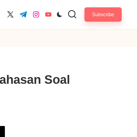
Subscribe
cebook.com
twitter.com
t.me
instagram.com
youtube.com
ahasan Soal