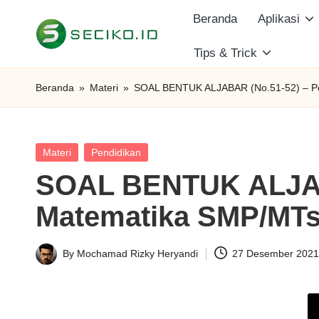
Beranda
Aplikasi
Skip
Tips & Trick
S
to
Berbagi
content
Informasi
e
Beranda
»
Materi
»
SOAL BENTUK ALJABAR (No.51-52) – P
dan
c
Tutorial
i
Posted
Materi
Pendidikan
in
SOAL BENTUK ALJAB
k
Matematika SMP/MT
o
I
By
Mochamad Rizky Heryandi
27 Desember 202
Posted
D
by