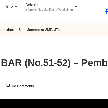
Belajar
Info
Informasi Seputar Dunia Pendidikan
fa
embahasan Soal Matematika SMP/MTs
AR (No.51-52) – Pemb
s
1
No Comments