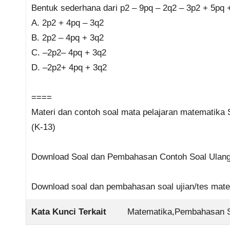
Bentuk sederhana dari p2 – 9pq – 2q2 – 3p2 + 5pq 
A. 2p2 + 4pq – 3q2
B. 2p2 – 4pq + 3q2
C. –2p2– 4pq + 3q2
D. –2p2+ 4pq + 3q2
====
Materi dan contoh soal mata pelajaran matematika 
(K-13)
Download Soal dan Pembahasan Contoh Soal Ulang
Download soal dan pembahasan soal ujian/tes ma
Kata Kunci Terkait
Matematika,Pembahasan So