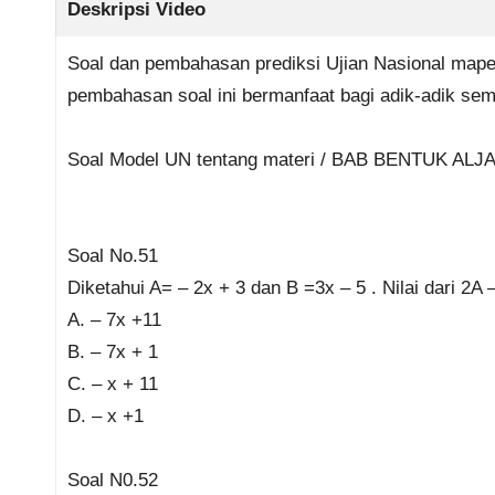
Deskripsi Video
Soal dan pembahasan prediksi Ujian Nasional mape
pembahasan soal ini bermanfaat bagi adik-adik s
Soal Model UN tentang materi / BAB BENTUK AL
Soal No.51
Diketahui A= – 2x + 3 dan B =3x – 5 . Nilai dari 2A
A. – 7x +11
B. – 7x + 1
C. – x + 11
D. – x +1
Soal N0.52