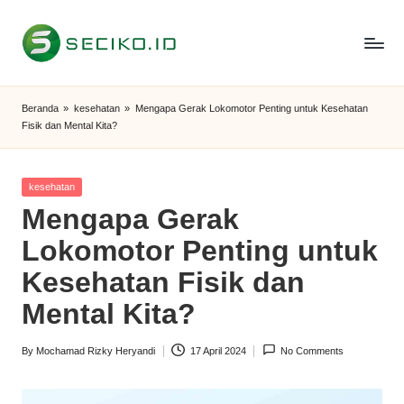
Skip
to
S
Berbagi
content
Informasi
e
Beranda
»
kesehatan
»
Mengapa Gerak Lokomotor Penting untuk Kesehatan
dan
Fisik dan Mental Kita?
c
Tutorial
i
Posted
kesehatan
k
in
Mengapa Gerak
o
Lokomotor Penting untuk
I
Kesehatan Fisik dan
D
Mental Kita?
By
Mochamad Rizky Heryandi
17 April 2024
No Comments
Posted
by