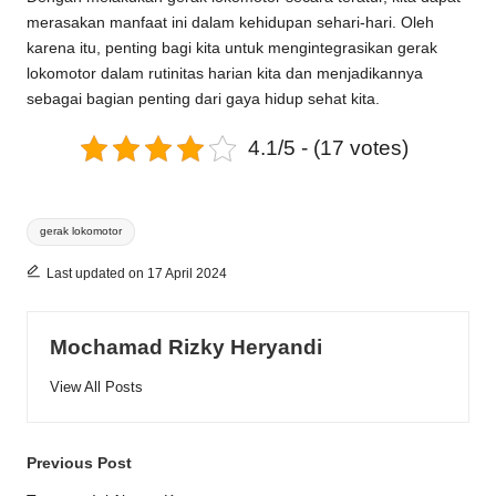
merasakan manfaat ini dalam kehidupan sehari-hari. Oleh
karena itu, penting bagi kita untuk mengintegrasikan gerak
lokomotor dalam rutinitas harian kita dan menjadikannya
sebagai bagian penting dari gaya hidup sehat kita.
4.1/5 - (17 votes)
Tags:
gerak lokomotor
Last updated on 17 April 2024
Mochamad Rizky Heryandi
View All Posts
Post
Previous Post