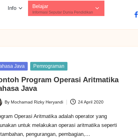
Belajar
Info
Informasi Seputar Dunia Pendidikan
fa
sted
ahasa Java
Pemrograman
ontoh Program Operasi Aritmatika
ahasa Java
By
Mochamad Rizky Heryandi
24 April 2020
ted
ogram Operasi Aritmatika adalah operator yang
unakan untuk melakukan operasi aritmatika seperti
rtambahan, pengurangan, pembagian,…