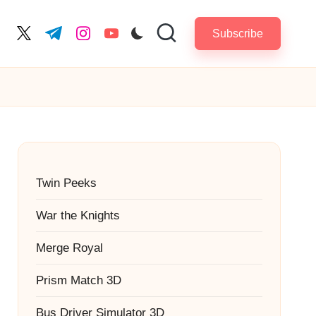
Subscribe
cebook.com
twitter.com
t.me
instagram.com
youtube.com
Twin Peeks
War the Knights
Merge Royal
Prism Match 3D
Bus Driver Simulator 3D