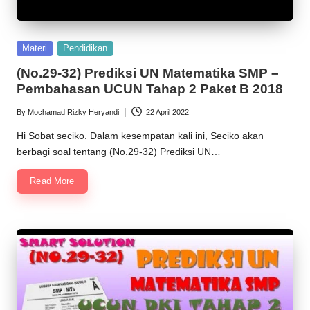
Posted
Materi
Pendidikan
in
(No.29-32) Prediksi UN Matematika SMP –
Pembahasan UCUN Tahap 2 Paket B 2018
By
Mochamad Rizky Heryandi
22 April 2022
Posted
by
Hi Sobat seciko. Dalam kesempatan kali ini, Seciko akan
berbagi soal tentang (No.29-32) Prediksi UN…
Read More