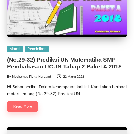
Posted
Materi
Pendidikan
in
(No.29-32) Prediksi UN Matematika SMP –
Pembahasan UCUN Tahap 2 Paket A 2018
By
Mochamad Rizky Heryandi
22 Maret 2022
Posted
by
Hi Sobat seciko. Dalam kesempatan kali ini, Kami akan berbagi
materi tentang (No.29-32) Prediksi UN…
Read More