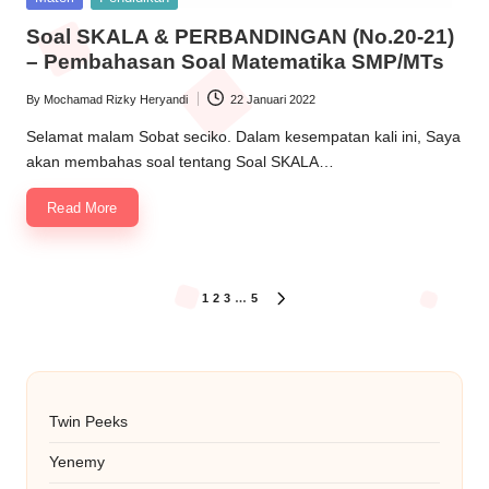
in
Soal SKALA & PERBANDINGAN (No.20-21)
– Pembahasan Soal Matematika SMP/MTs
By
Mochamad Rizky Heryandi
22 Januari 2022
Posted
by
Selamat malam Sobat seciko. Dalam kesempatan kali ini, Saya
akan membahas soal tentang Soal SKALA…
Read More
Paginasi
1
2
3
…
5
NEXT
PAGE
pos
Twin Peeks
Yenemy