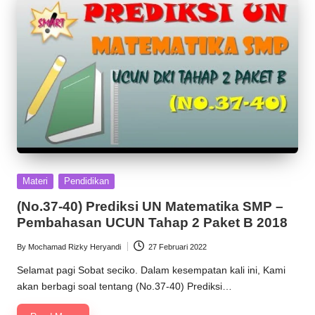
Posted
Materi
Pendidikan
in
(No.37-40) Prediksi UN Matematika SMP –
Pembahasan UCUN Tahap 2 Paket B 2018
By
Mochamad Rizky Heryandi
27 Februari 2022
Posted
by
Selamat pagi Sobat seciko. Dalam kesempatan kali ini, Kami
akan berbagi soal tentang (No.37-40) Prediksi…