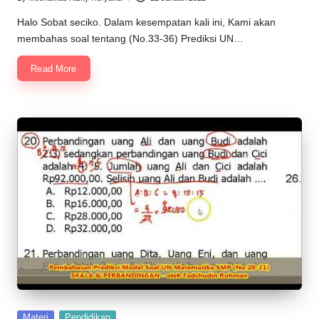
Posted
by
Halo Sobat seciko. Dalam kesempatan kali ini, Kami akan
membahas soal tentang (No.33-36) Prediksi UN…
Read More
Posted
Materi
Pendidikan