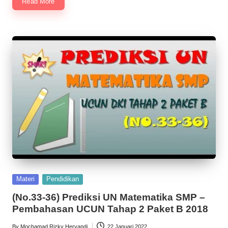
Read More
Posted
Materi
Pendidikan
in
(No.33-36) Prediksi UN Matematika SMP –
Pembahasan UCUN Tahap 2 Paket B 2018
By
Mochamad Rizky Heryandi
22 Januari 2022