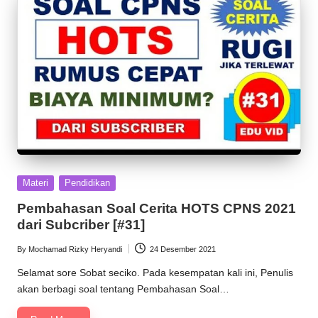
Posted
Materi
Pendidikan
in
Pembahasan Soal Cerita HOTS CPNS 2021
dari Subcriber [#31]
By
Mochamad Rizky Heryandi
24 Desember 2021
Posted
by
Selamat sore Sobat seciko. Pada kesempatan kali ini, Penulis
akan berbagi soal tentang Pembahasan Soal…