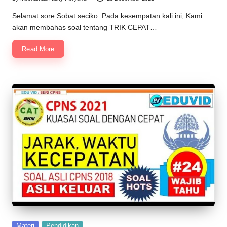
Posted
by
Selamat sore Sobat seciko. Pada kesempatan kali ini, Kami
akan membahas soal tentang TRIK CEPAT…
Read More
Posted
Materi
Pendidikan