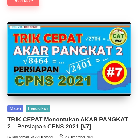
Read More
Posted
Materi
Pendidikan
in
TRIK CEPAT Menentukan AKAR PANGKAT
2 – Persiapan CPNS 2021 [#7]
By
Mochamad Rizky Heryandi
23 Desember 2021