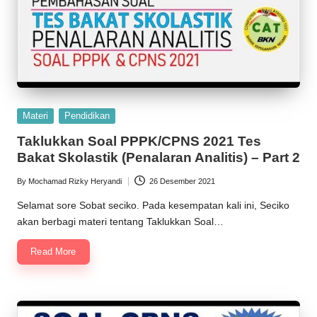
Posted
Materi
Pendidikan
in
Taklukkan Soal PPPK/CPNS 2021 Tes
Bakat Skolastik (Penalaran Analitis) – Part 2
By
Mochamad Rizky Heryandi
26 Desember 2021
Posted
by
Selamat sore Sobat seciko. Pada kesempatan kali ini, Seciko
akan berbagi materi tentang Taklukkan Soal…
Read More