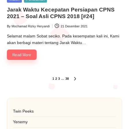
in
Jarak Waktu Kecepatan Persiapan CPNS
2021 – Soal Asli CPNS 2018 [#24]
By
Mochamad Rizky Heryandi
21 Desember 2021
Posted
by
Selamat malam Sobat seciko. Pada kesempatan kali ini, Kami
akan berbagi materi tentang Jarak Waktu…
Read More
Paginasi
1
2
3
…
38
NEXT
PAGE
pos
Twin Peeks
Yenemy