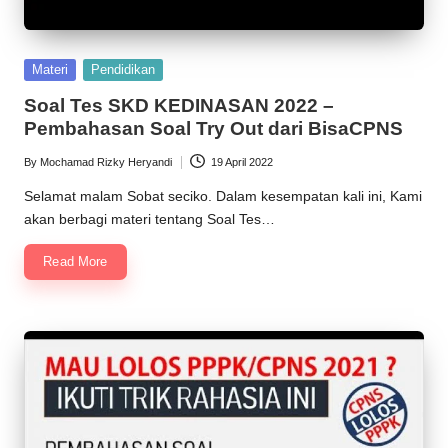
Posted
Materi
Pendidikan
in
Soal Tes SKD KEDINASAN 2022 –
Pembahasan Soal Try Out dari BisaCPNS
By
Mochamad Rizky Heryandi
19 April 2022
Posted
by
Selamat malam Sobat seciko. Dalam kesempatan kali ini, Kami
akan berbagi materi tentang Soal Tes…
Read More