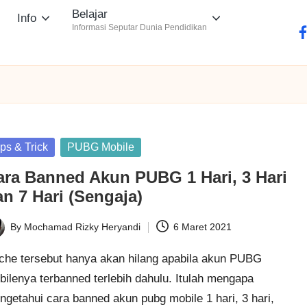
Belajar
Info
Informasi Seputar Dunia Pendidikan
fa
sted
ips & Trick
PUBG Mobile
ara Banned Akun PUBG 1 Hari, 3 Hari
n 7 Hari (Sengaja)
By
Mochamad Rizky Heryandi
6 Maret 2021
ted
che tersebut hanya akan hilang apabila akun PUBG
ilenya terbanned terlebih dahulu. Itulah mengapa
getahui cara banned akun pubg mobile 1 hari, 3 hari,