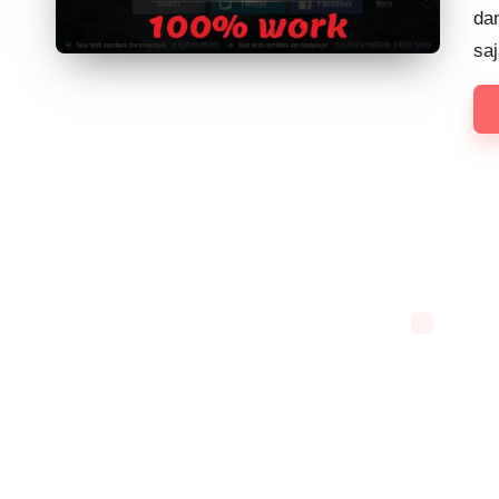
dan
saj