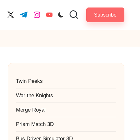
Subscribe
cebook.com
twitter.com
t.me
instagram.com
youtube.com
Twin Peeks
War the Knights
Merge Royal
Prism Match 3D
Bus Driver Simulator 3D