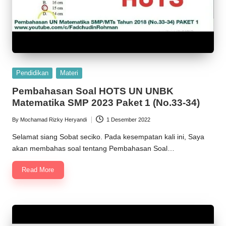
Posted
Pendidikan
Materi
in
Pembahasan Soal HOTS UN UNBK
Matematika SMP 2023 Paket 1 (No.33-34)
By
Mochamad Rizky Heryandi
1 Desember 2022
Posted
by
Selamat siang Sobat seciko. Pada kesempatan kali ini, Saya
akan membahas soal tentang Pembahasan Soal…
Read More