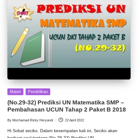
Posted
Materi
Pendidikan
in
(No.29-32) Prediksi UN Matematika SMP –
Pembahasan UCUN Tahap 2 Paket B 2018
By
Mochamad Rizky Heryandi
22 April 2022
Posted
by
Hi Sobat seciko. Dalam kesempatan kali ini, Seciko akan
berbagi soal tentang (No.29-32) Prediksi UN…