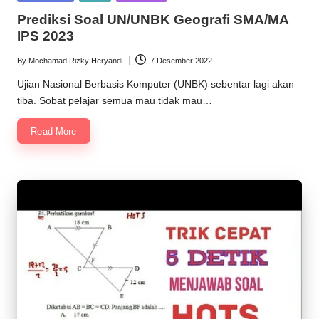
in
Prediksi Soal UN/UNBK Geografi SMA/MA
IPS 2023
By
Mochamad Rizky Heryandi
7 Desember 2022
Posted
by
Ujian Nasional Berbasis Komputer (UNBK) sebentar lagi akan
tiba. Sobat pelajar semua mau tidak mau…
Read More