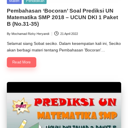
Posted
Materi
Pendidikan
in
Pembahasan ‘Bocoran’ Soal Prediksi UN
Matematika SMP 2018 – UCUN DKI 1 Paket
B (No.31-35)
By
Mochamad Rizky Heryandi
21 April 2022
Posted
by
Selamat siang Sobat seciko. Dalam kesempatan kali ini, Seciko
akan berbagi materi tentang Pembahasan 'Bocoran'…
Read More