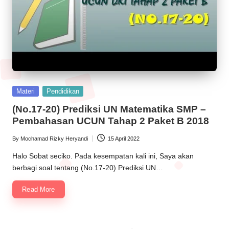
Posted
Materi
Pendidikan
in
(No.17-20) Prediksi UN Matematika SMP –
Pembahasan UCUN Tahap 2 Paket B 2018
By
Mochamad Rizky Heryandi
15 April 2022
Posted
by
Halo Sobat seciko. Pada kesempatan kali ini, Saya akan
berbagi soal tentang (No.17-20) Prediksi UN…
Read More