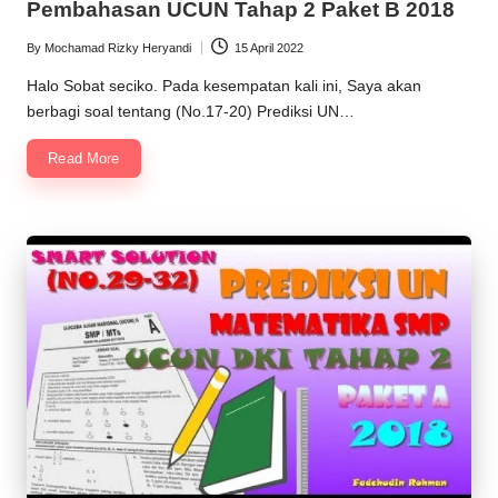
Pembahasan UCUN Tahap 2 Paket B 2018
By
Mochamad Rizky Heryandi
15 April 2022
Posted
by
Halo Sobat seciko. Pada kesempatan kali ini, Saya akan
berbagi soal tentang (No.17-20) Prediksi UN…
Read More