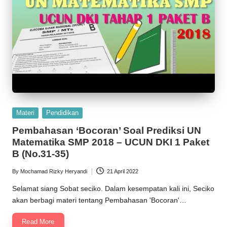
Posted
Materi
Pendidikan
in
Pembahasan ‘Bocoran’ Soal Prediksi UN
Matematika SMP 2018 – UCUN DKI 1 Paket
B (No.31-35)
By
Mochamad Rizky Heryandi
21 April 2022
Posted
by
Selamat siang Sobat seciko. Dalam kesempatan kali ini, Seciko
akan berbagi materi tentang Pembahasan 'Bocoran'…
Read More