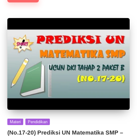
Posted
Materi
Pendidikan
in
(No.17-20) Prediksi UN Matematika SMP –