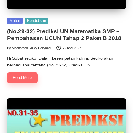
Posted
Materi
Pendidikan
in
(No.29-32) Prediksi UN Matematika SMP –
Pembahasan UCUN Tahap 2 Paket B 2018
By
Mochamad Rizky Heryandi
22 April 2022
Posted
by
Hi Sobat seciko. Dalam kesempatan kali ini, Seciko akan
berbagi soal tentang (No.29-32) Prediksi UN…
Read More