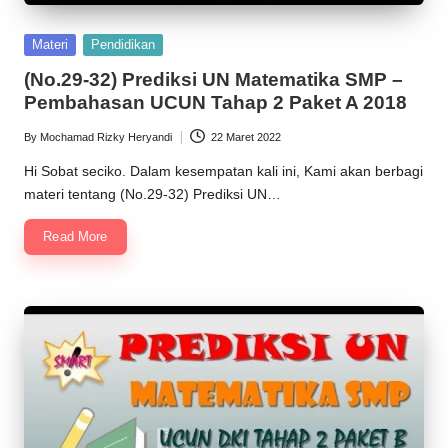
Posted
Materi
Pendidikan
in
(No.29-32) Prediksi UN Matematika SMP –
Pembahasan UCUN Tahap 2 Paket A 2018
By
Mochamad Rizky Heryandi
22 Maret 2022
Posted
by
Hi Sobat seciko. Dalam kesempatan kali ini, Kami akan berbagi
materi tentang (No.29-32) Prediksi UN…
Read More