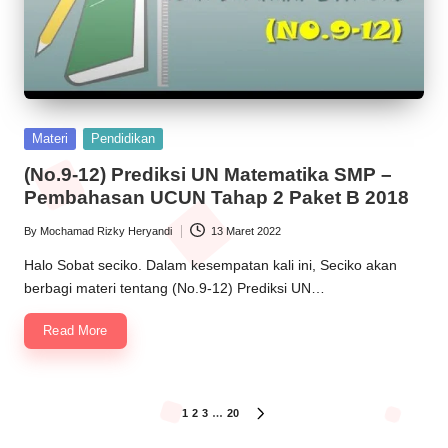
Posted
Materi
Pendidikan
in
(No.9-12) Prediksi UN Matematika SMP –
Pembahasan UCUN Tahap 2 Paket B 2018
By
Mochamad Rizky Heryandi
13 Maret 2022
Posted
by
Halo Sobat seciko. Dalam kesempatan kali ini, Seciko akan
berbagi materi tentang (No.9-12) Prediksi UN…
Read More
Paginasi
1
2
3
…
20
NEXT
PAGE