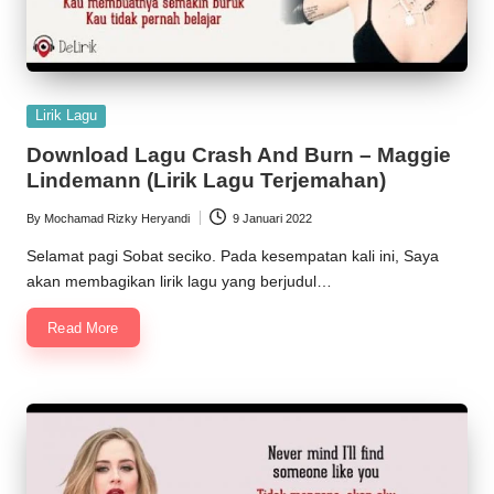
Posted
Lirik Lagu
in
Download Lagu Crash And Burn – Maggie
Lindemann (Lirik Lagu Terjemahan)
By
Mochamad Rizky Heryandi
9 Januari 2022
Posted
by
Selamat pagi Sobat seciko. Pada kesempatan kali ini, Saya
akan membagikan lirik lagu yang berjudul…
Read More