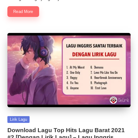
Read More
Posted
Lirik Lagu
in
Download Lagu Top Hits Lagu Barat 2021
#2 [Dengan Lirik Lagu] – Lagu Inggris