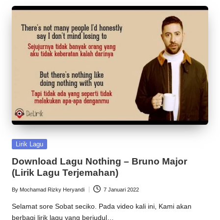
Posted
Lirik Lagu
in
Download Lagu Nothing – Bruno Major
(Lirik Lagu Terjemahan)
By
Mochamad Rizky Heryandi
7 Januari 2022
Posted
by
Selamat sore Sobat seciko. Pada video kali ini, Kami akan
berbagi lirik lagu yang berjudul…