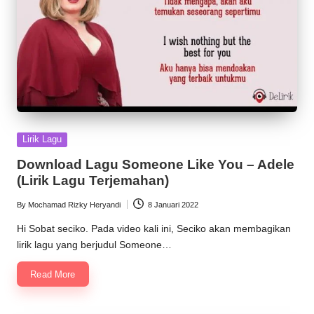
Posted
Lirik Lagu
in
Download Lagu Someone Like You – Adele
(Lirik Lagu Terjemahan)
By
Mochamad Rizky Heryandi
8 Januari 2022
Posted
by
Hi Sobat seciko. Pada video kali ini, Seciko akan membagikan
lirik lagu yang berjudul Someone…
Read More