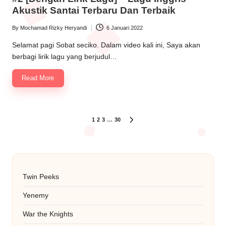
Akustik Santai Terbaru Dan Terbaik
By
Mochamad Rizky Heryandi
6 Januari 2022
Posted
by
Selamat pagi Sobat seciko. Dalam video kali ini, Saya akan
berbagi lirik lagu yang berjudul…
Read More
Paginasi
1
2
3
…
30
NEXT
PAGE
pos
Twin Peeks
Yenemy
War the Knights