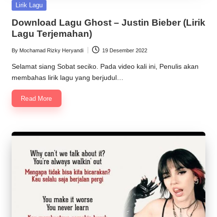
Posted
Lirik Lagu
in
Download Lagu Ghost – Justin Bieber (Lirik
Lagu Terjemahan)
By
Mochamad Rizky Heryandi
19 Desember 2022
Posted
by
Selamat siang Sobat seciko. Pada video kali ini, Penulis akan
membahas lirik lagu yang berjudul…
Read More