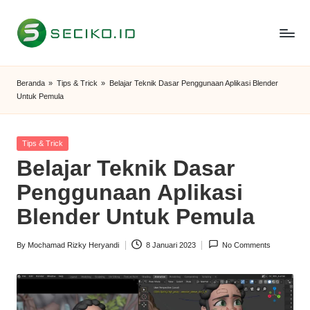
Skip
to
S
Berbagi
content
Informasi
e
Beranda
»
Tips & Trick
»
Belajar Teknik Dasar Penggunaan Aplikasi Blender
dan
Untuk Pemula
c
Tutorial
i
Posted
Tips & Trick
k
in
Belajar Teknik Dasar
o
Penggunaan Aplikasi
I
Blender Untuk Pemula
D
By
Mochamad Rizky Heryandi
8 Januari 2023
No Comments
Posted
by