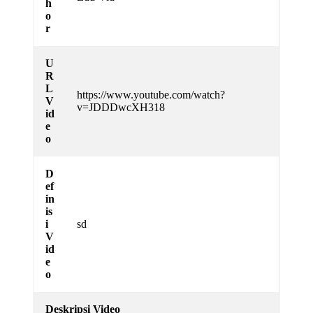
h
o
r
U
R
L
https://www.youtube.com/watch?
V
v=JDDDwcXH318
id
e
o
D
ef
in
is
i
sd
V
id
e
o
Deskripsi Video