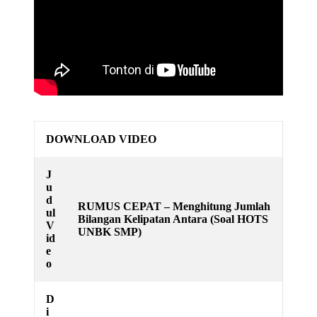
DOWNLOAD VIDEO
J
u
d
RUMUS CEPAT – Menghitung Jumlah
ul
Bilangan Kelipatan Antara (Soal HOTS
V
UNBK SMP)
id
e
o
D
i