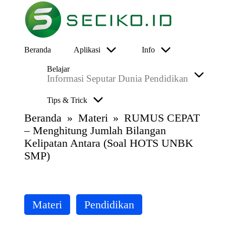
Skip
S
to
Berbagi
Beranda
Aplikasi
Info
e
content
Informasi
ci
dan
Belajar
Tutorial
k
Informasi Seputar Dunia Pendidikan
o
I
Tips & Trick
D
Beranda
»
Materi
»
RUMUS CEPAT
– Menghitung Jumlah Bilangan
Kelipatan Antara (Soal HOTS UNBK
SMP)
Posted
Materi
Pendidikan
in