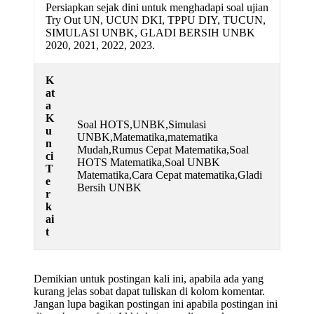
Persiapkan sejak dini untuk menghadapi soal ujian
Try Out UN, UCUN DKI, TPPU DIY, TUCUN,
SIMULASI UNBK, GLADI BERSIH UNBK
2020, 2021, 2022, 2023.
K
at
a
K
Soal HOTS,UNBK,Simulasi
u
UNBK,Matematika,matematika
n
Mudah,Rumus Cepat Matematika,Soal
ci
HOTS Matematika,Soal UNBK
T
Matematika,Cara Cepat matematika,Gladi
e
Bersih UNBK
r
k
ai
t
Demikian untuk postingan kali ini, apabila ada yang
kurang jelas sobat dapat tuliskan di kolom komentar.
Jangan lupa bagikan postingan ini apabila postingan ini