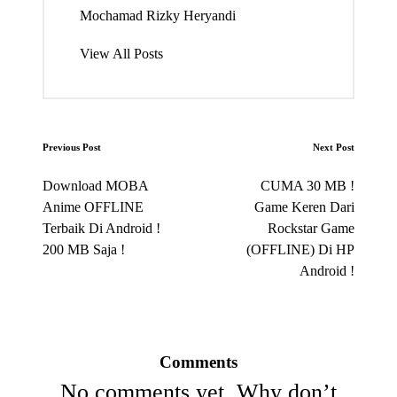
Mochamad Rizky Heryandi
View All Posts
Post
Previous Post
Next Post
navigation
Download MOBA
CUMA 30 MB !
Anime OFFLINE
Game Keren Dari
Terbaik Di Android !
Rockstar Game
200 MB Saja !
(OFFLINE) Di HP
Android !
Comments
No comments yet. Why don’t