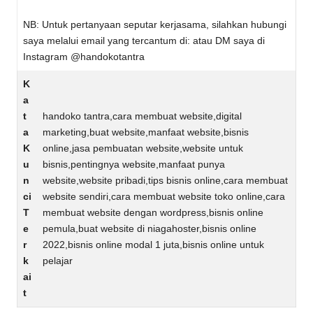
NB: Untuk pertanyaan seputar kerjasama, silahkan hubungi
saya melalui email yang tercantum di: atau DM saya di
Instagram @handokotantra
K
a
t
handoko tantra,cara membuat website,digital
a
marketing,buat website,manfaat website,bisnis
K
online,jasa pembuatan website,website untuk
u
bisnis,pentingnya website,manfaat punya
n
website,website pribadi,tips bisnis online,cara membuat
ci
website sendiri,cara membuat website toko online,cara
T
membuat website dengan wordpress,bisnis online
e
pemula,buat website di niagahoster,bisnis online
r
2022,bisnis online modal 1 juta,bisnis online untuk
k
pelajar
ai
t