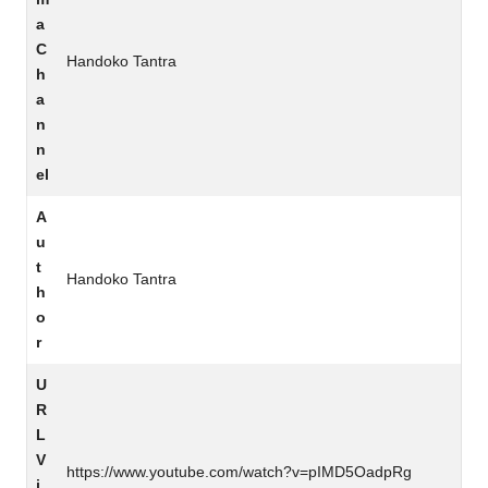
a
C
Handoko Tantra
h
a
n
n
el
A
u
t
Handoko Tantra
h
o
r
U
R
L
V
https://www.youtube.com/watch?v=pIMD5OadpRg
i