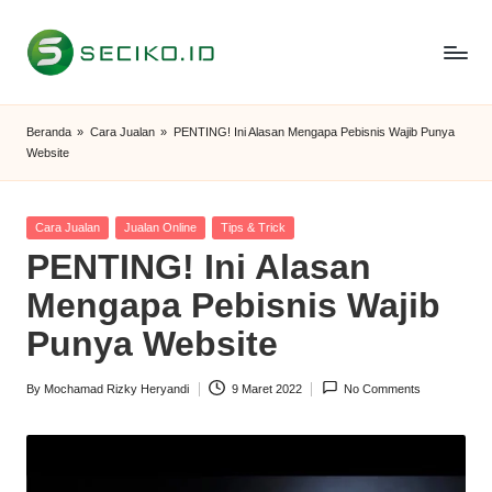
Skip
to
S
Berbagi
content
Informasi
e
Beranda
»
Cara Jualan
»
PENTING! Ini Alasan Mengapa Pebisnis Wajib Punya
dan
Website
c
Tutorial
i
Posted
Cara Jualan
Jualan Online
Tips & Trick
k
in
PENTING! Ini Alasan
o
Mengapa Pebisnis Wajib
I
Punya Website
D
By
Mochamad Rizky Heryandi
9 Maret 2022
No Comments
Posted
by