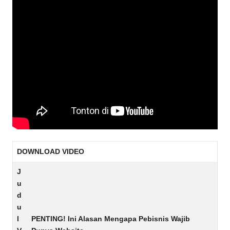
DOWNLOAD VIDEO
J
u
d
u
l
PENTING! Ini Alasan Mengapa Pebisnis Wajib