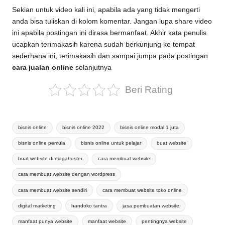
Sekian untuk video kali ini, apabila ada yang tidak mengerti
anda bisa tuliskan di kolom komentar. Jangan lupa share video
ini apabila postingan ini dirasa bermanfaat. Akhir kata penulis
ucapkan terimakasih karena sudah berkunjung ke tempat
sederhana ini, terimakasih dan sampai jumpa pada postingan
cara jualan online
selanjutnya
Beri Rating
Tags:
bisnis online
bisnis online 2022
bisnis online modal 1 juta
bisnis online pemula
bisnis online untuk pelajar
buat website
buat website di niagahoster
cara membuat website
cara membuat website dengan wordpress
cara membuat website sendiri
cara membuat website toko online
digital marketing
handoko tantra
jasa pembuatan website
manfaat punya website
manfaat website
pentingnya website