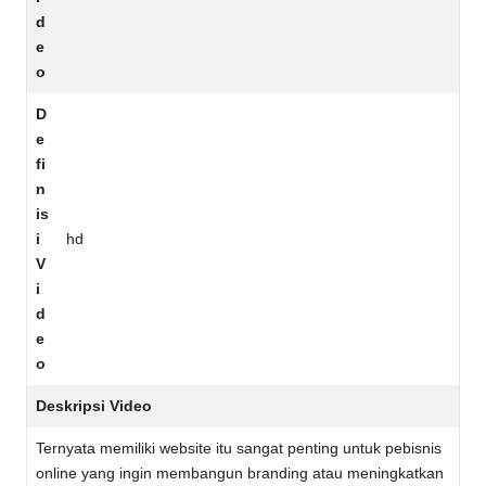
d
e
o
D
e
fi
n
is
i
hd
V
i
d
e
o
Deskripsi Video
Ternyata memiliki website itu sangat penting untuk pebisnis
online yang ingin membangun branding atau meningkatkan