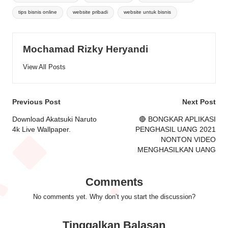
tips bisnis online
website pribadi
website untuk bisnis
Mochamad Rizky Heryandi
View All Posts
Post
Previous Post
Next Post
navigation
Download Akatsuki Naruto
🔴 BONGKAR APLIKASI
4k Live Wallpaper.
PENGHASIL UANG 2021
NONTON VIDEO
MENGHASILKAN UANG
Comments
No comments yet. Why don’t you start the discussion?
Tinggalkan Balasan