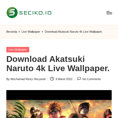
Skip
to
S
Berbagi
content
Informasi
e
Beranda
»
Live Wallpaper
»
Download Akatsuki Naruto 4k Live Wallpaper.
dan
c
Tutorial
i
Posted
Live Wallpaper
in
Download Akatsuki
k
Naruto 4k Live Wallpaper.
o
I
By
Mochamad Rizky Heryandi
9 Maret 2022
No Comments
Posted
D
by