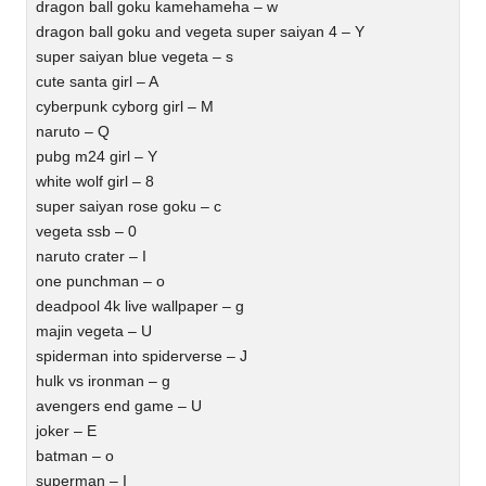
dragon ball goku kamehameha – w
dragon ball goku and vegeta super saiyan 4 – Y
super saiyan blue vegeta – s
cute santa girl – A
cyberpunk cyborg girl – M
naruto – Q
pubg m24 girl – Y
white wolf girl – 8
super saiyan rose goku – c
vegeta ssb – 0
naruto crater – I
one punchman – o
deadpool 4k live wallpaper – g
majin vegeta – U
spiderman into spiderverse – J
hulk vs ironman – g
avengers end game – U
joker – E
batman – o
superman – I