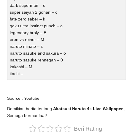
dark superman – o
super saiyan 2 gohan – c
fate zero saber – k
goku ultra instinct punch – o
legendary broly – E
eren vs reiner – M
naruto minato – s
naruto sasuke and sakura – o
naruto sasuke rennegan – 0
kakashi – M
itachi – .
Source :
Youtube
Demikian berita tentang
Akatsuki Naruto 4k Live Wallpaper.
,
Semoga bermanfaat!
Beri Rating