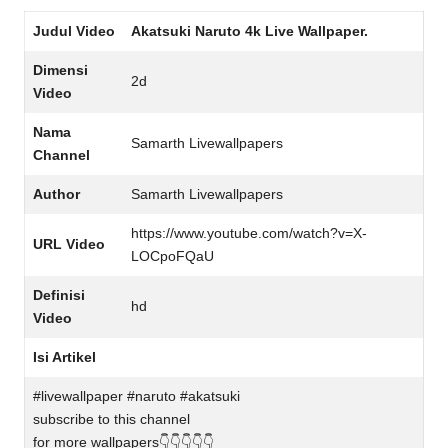
Judul Video
Akatsuki Naruto 4k Live Wallpaper.
Dimensi
2d
Video
Nama
Samarth Livewallpapers
Channel
Author
Samarth Livewallpapers
https://www.youtube.com/watch?v=X-
URL Video
LOCpoFQaU
Definisi
hd
Video
Isi Artikel
#livewallpaper #naruto #akatsuki
subscribe to this channel
for more wallpapers👇👇👇👇👇