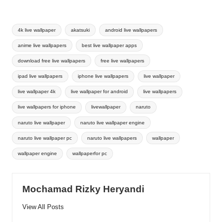
Tags:
4k live wallpaper
akatsuki
android live wallpapers
anime live wallpapers
best live wallpaper apps
download free live wallpapers
free live wallpapers
ipad live wallpapers
iphone live wallpapers
live wallpaper
live wallpaper 4k
live wallpaper for android
live wallpapers
live wallpapers for iphone
livewallpaper
naruto
naruto live wallpaper
naruto live wallpaper engine
naruto live wallpaper pc
naruto live wallpapers
wallpaper
wallpaper engine
wallpaperfor pc
Mochamad Rizky Heryandi
View All Posts