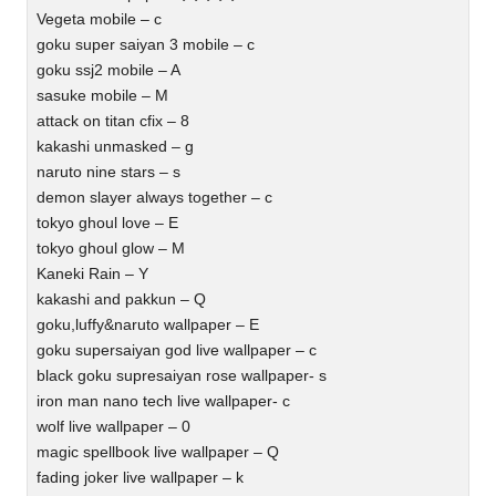
Vegeta mobile – c
goku super saiyan 3 mobile – c
goku ssj2 mobile – A
sasuke mobile – M
attack on titan cfix – 8
kakashi unmasked – g
naruto nine stars – s
demon slayer always together – c
tokyo ghoul love – E
tokyo ghoul glow – M
Kaneki Rain – Y
kakashi and pakkun – Q
goku,luffy&naruto wallpaper – E
goku supersaiyan god live wallpaper – c
black goku supresaiyan rose wallpaper- s
iron man nano tech live wallpaper- c
wolf live wallpaper – 0
magic spellbook live wallpaper – Q
fading joker live wallpaper – k