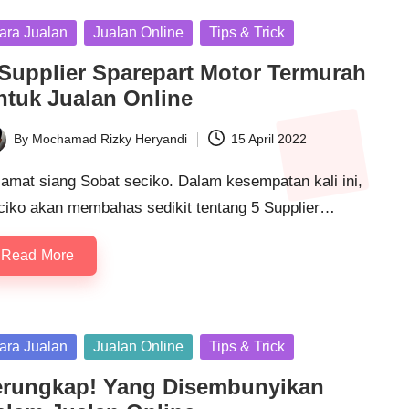
sted
ara Jualan
Jualan Online
Tips & Trick
 Supplier Sparepart Motor Termurah
ntuk Jualan Online
By
Mochamad Rizky Heryandi
15 April 2022
ted
lamat siang Sobat seciko. Dalam kesempatan kali ini,
ciko akan membahas sedikit tentang 5 Supplier…
Read More
sted
ara Jualan
Jualan Online
Tips & Trick
erungkap! Yang Disembunyikan