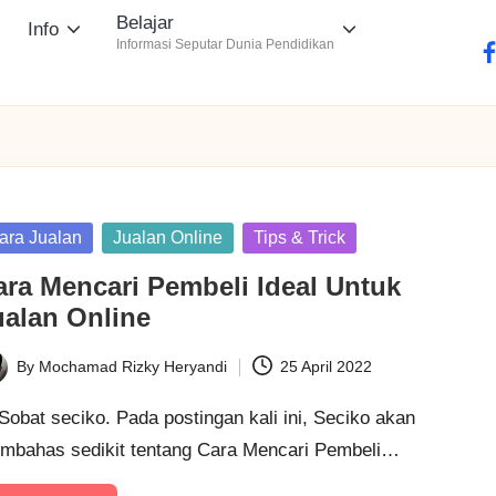
Belajar
Info
Informasi Seputar Dunia Pendidikan
fa
sted
ara Jualan
Jualan Online
Tips & Trick
ara Mencari Pembeli Ideal Untuk
ualan Online
By
Mochamad Rizky Heryandi
25 April 2022
ted
Sobat seciko. Pada postingan kali ini, Seciko akan
mbahas sedikit tentang Cara Mencari Pembeli…