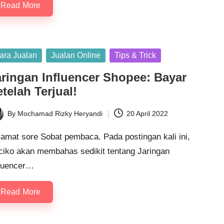
Read More
sted
ara Jualan
Jualan Online
Tips & Trick
aringan Influencer Shopee: Bayar
telah Terjual!
By
Mochamad Rizky Heryandi
20 April 2022
ted
amat sore Sobat pembaca. Pada postingan kali ini,
ciko akan membahas sedikit tentang Jaringan
fluencer…
Read More