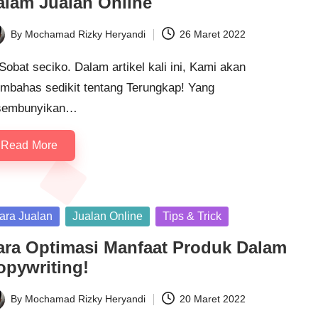
alam Jualan Online
By
Mochamad Rizky Heryandi
26 Maret 2022
ted
Sobat seciko. Dalam artikel kali ini, Kami akan
mbahas sedikit tentang Terungkap! Yang
sembunyikan…
Read More
sted
ara Jualan
Jualan Online
Tips & Trick
ara Optimasi Manfaat Produk Dalam
opywriting!
By
Mochamad Rizky Heryandi
20 Maret 2022
ted