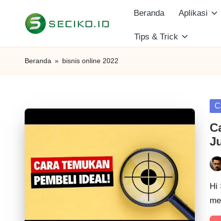
Beranda
Aplikasi
Skip
Tips & Trick
S
to
Berbagi
content
Informasi
e
Beranda
»
bisnis online 2022
dan
c
Tutorial
i
Po
C
in
C
k
J
o
I
Pos
by
Hi 
D
me