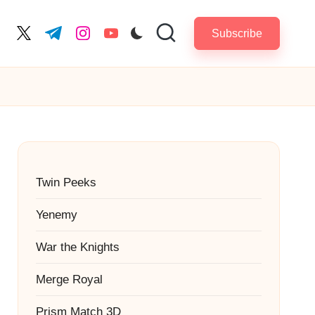
Subscribe
cebook.com
twitter.com
t.me
instagram.com
youtube.com
Twin Peeks
Yenemy
War the Knights
Merge Royal
Prism Match 3D