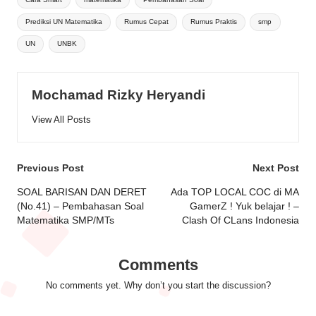
Prediksi UN Matematika
Rumus Cepat
Rumus Praktis
smp
UN
UNBK
Mochamad Rizky Heryandi
View All Posts
Post
Previous Post
Next Post
navigation
SOAL BARISAN DAN DERET
Ada TOP LOCAL COC di MA
(No.41) – Pembahasan Soal
GamerZ ! Yuk belajar ! –
Matematika SMP/MTs
Clash Of CLans Indonesia
Comments
No comments yet. Why don’t you start the discussion?