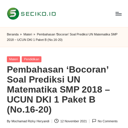
Skip
to
S
Berbagi
content
Informasi
e
Beranda
»
Materi
»
Pembahasan ‘Bocoran’ Soal Prediksi UN Matematika SMP
dan
2018 – UCUN DKI 1 Paket B (No.16-20)
c
Tutorial
i
Posted
Materi
Pendidikan
k
in
Pembahasan ‘Bocoran’
o
Soal Prediksi UN
I
Matematika SMP 2018 –
D
UCUN DKI 1 Paket B
(No.16-20)
By
Mochamad Rizky Heryandi
12 November 2021
No Comments
Posted