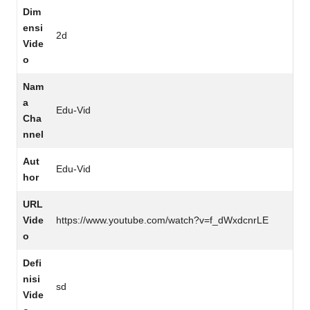
Dim
ensi
2d
Vide
o
Nam
a
Edu-Vid
Cha
nnel
Aut
Edu-Vid
hor
URL
Vide
https://www.youtube.com/watch?v=f_dWxdcnrLE
o
Defi
nisi
sd
Vide