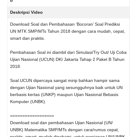
o
Deskripsi Video
Download Soal dan Pembahasan ‘Bocoran’ Soal Prediksi
UN MTK SMP/MTs Tahun 2018 dengan cara mudah, cepat,
smart dan praktis.
Pembahasan Soal ini diambil dari Simulasi/Try Out/ Uji Coba
Ujian Nasional (UCUN) DKI Jakarta Tahap 2 Paket B Tahun
2018.
Soal UCUN dipercaya sangat mirip bahkan hampir sama
dengan Ujian Nasional yang sesungguhnya baik untuk UN
berbasis kertas (UNKP) maupun Ujian Nasional Bebasis
Komputer (UNBK).
==================
Download soal dan pembahasan Ujian Nasional (UN/
UNBK) Matematika SMP/MTs dengan cara/rumus cepat,
praktis, smart, mudah dipahami, untuk persiapan UN/UNBK