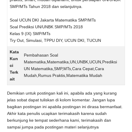
SMP/MTs Tahun 2018 dan selanjutnya.
Soal UCUN DKI Jakarta Matematika SMP/MTs
Soal Prediksi UN/UNBK SMP/MTs 2018
Kelas 9 (IX) SMP/MTs
Try Out, Simulasi, TPPU DIY, UCUN DKI, TUCUN
Kata
Pembahasan Soal
Kun
Matematika,Matematika,UN,UNBK,UCUN,Prediksi
ci
UN Matematika,SMP,MTs,Cara Cepat,Cara
Terk
Mudah,Rumus Praktis,Matematika Mudah
ait
Demikian untuk postingan kali ini, apabila ada yang kurang
jelas sobat dapat tuliskan di kolom komentar. Jangan lupa
bagikan postingan ini apabila postingan ini dirasa bermanfaat.
Akhir kata penulis ucapkan terimakasih karena sudah
berkunjung ke tempat sederhana kami, terimakasih dan
sampai jumpa pada postingan materi selanjutnya