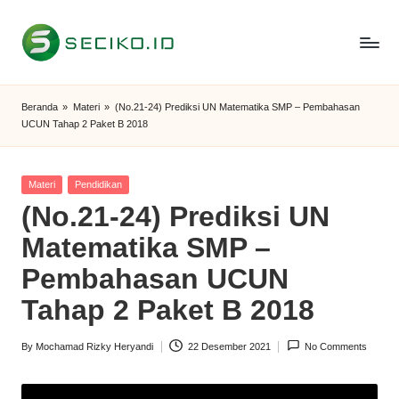
Skip
to
S
Berbagi
content
Informasi
e
Beranda
»
Materi
»
(No.21-24) Prediksi UN Matematika SMP – Pembahasan
dan
UCUN Tahap 2 Paket B 2018
c
Tutorial
i
Posted
Materi
Pendidikan
k
in
(No.21-24) Prediksi UN
o
Matematika SMP –
I
Pembahasan UCUN
D
Tahap 2 Paket B 2018
By
Mochamad Rizky Heryandi
22 Desember 2021
No Comments
Posted
by