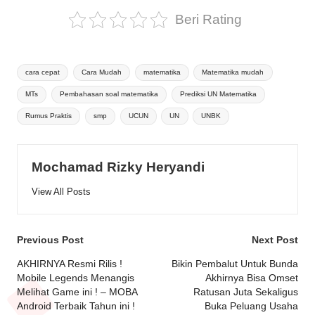
Beri Rating
Tags:
cara cepat
Cara Mudah
matematika
Matematika mudah
MTs
Pembahasan soal matematika
Prediksi UN Matematika
Rumus Praktis
smp
UCUN
UN
UNBK
Mochamad Rizky Heryandi
View All Posts
Post
Previous Post
Next Post
navigation
AKHIRNYA Resmi Rilis !
Bikin Pembalut Untuk Bunda
Mobile Legends Menangis
Akhirnya Bisa Omset
Melihat Game ini ! – MOBA
Ratusan Juta Sekaligus
Android Terbaik Tahun ini !
Buka Peluang Usaha