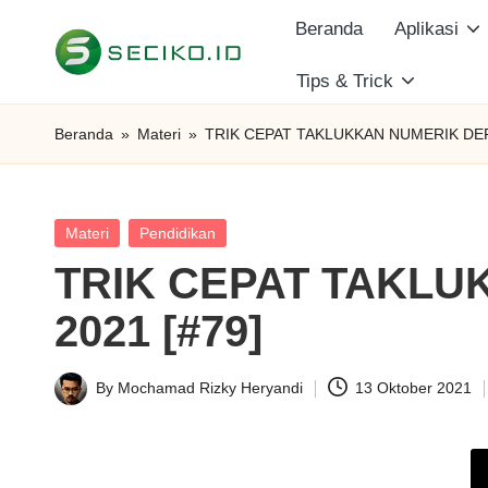
Beranda
Aplikasi
Skip
Tips & Trick
S
to
Berbagi
content
Informasi
e
Beranda
»
Materi
»
TRIK CEPAT TAKLUKKAN NUMERIK DER
dan
c
Tutorial
i
Posted
Materi
Pendidikan
in
TRIK CEPAT TAKLU
k
2021 [#79]
o
I
By
Mochamad Rizky Heryandi
13 Oktober 2021
Posted
D
by