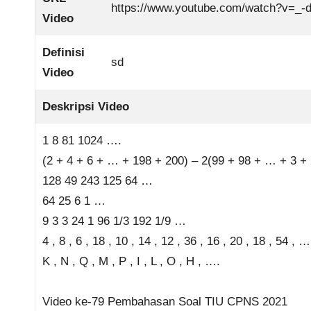
https://www.youtube.com/watch?v=_-
Video
Definisi
sd
Video
Deskripsi Video
1 8 81 1024 ….
(2 + 4 + 6 + … + 198 + 200) – 2(99 + 98 + … + 3 +
128 49 243 125 64 …
64 25 6 1 …
9 3 3 24 1 96 1/3 192 1/9 …
4 , 8 , 6 , 18 , 10 , 14 , 12 , 36 , 16 , 20 , 18 , 54 , …
K , N , Q , M , P , I , L , O , H , ….
Video ke-79 Pembahasan Soal TIU CPNS 2021