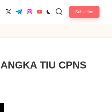
Subscribe
cebook.com
twitter.com
t.me
instagram.com
youtube.com
 ANGKA TIU CPNS