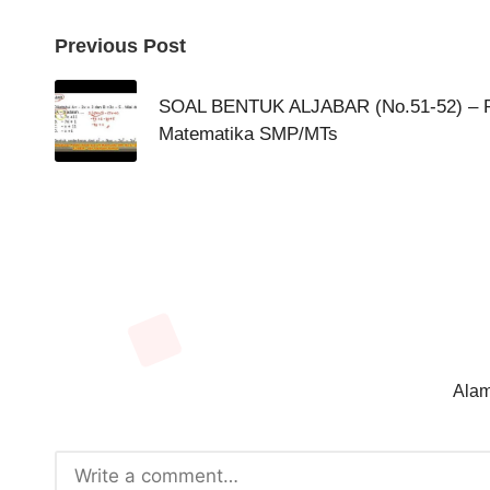
Post
Previous Post
navigation
SOAL BENTUK ALJABAR (No.51-52) – 
Matematika SMP/MTs
Alam