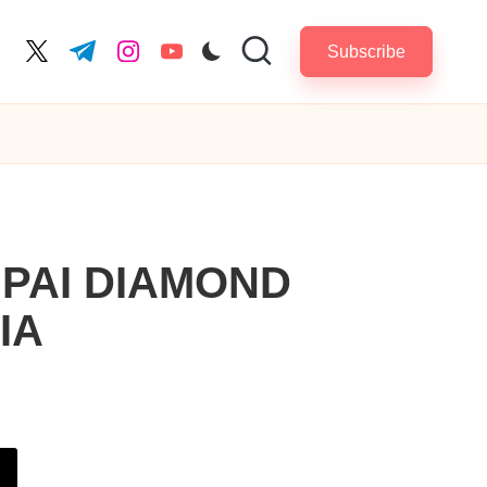
Subscribe
cebook.com
twitter.com
t.me
instagram.com
youtube.com
PAI DIAMOND
IA