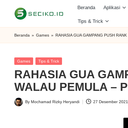
Beranda
Aplikasi
Skip
Tips & Trick
S
to
Berbagi
content
Informasi
e
Beranda
»
Games
»
RAHASIA GUA GAMPANG PUSH RANK 
dan
c
Tutorial
i
Posted
Games
Tips & Trick
in
RAHASIA GUA GAM
k
WALAU PEMULA – P
o
I
By
Mochamad Rizky Heryandi
27 Desember 202
Posted
D
by