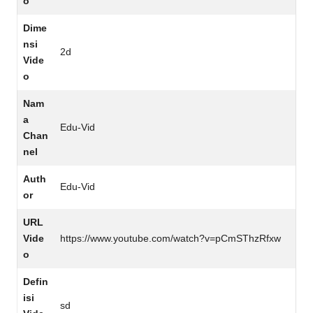
o
Dime
nsi
2d
Vide
o
Nam
a
Edu-Vid
Chan
nel
Auth
Edu-Vid
or
URL
Vide
https://www.youtube.com/watch?v=pCmSThzRfxw
o
Defin
isi
sd