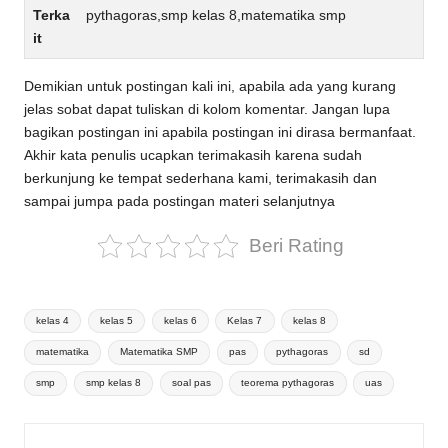
Terka
pythagoras,smp kelas 8,matematika smp
it
Demikian untuk postingan kali ini, apabila ada yang kurang
jelas sobat dapat tuliskan di kolom komentar. Jangan lupa
bagikan postingan ini apabila postingan ini dirasa bermanfaat.
Akhir kata penulis ucapkan terimakasih karena sudah
berkunjung ke tempat sederhana kami, terimakasih dan
sampai jumpa pada postingan materi selanjutnya
Beri Rating
Tags:
kelas 4
kelas 5
kelas 6
Kelas 7
kelas 8
matematika
Matematika SMP
pas
pythagoras
sd
smp
smp kelas 8
soal pas
teorema pythagoras
uas