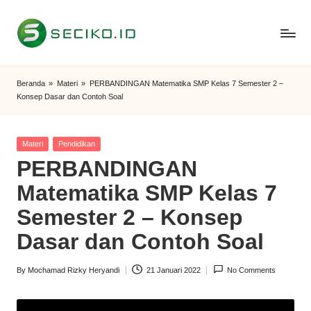
Skip
to
S
Berbagi
content
Informasi
e
Beranda
»
Materi
»
PERBANDINGAN Matematika SMP Kelas 7 Semester 2 –
dan
Konsep Dasar dan Contoh Soal
c
Tutorial
i
Posted
Materi
Pendidikan
k
in
PERBANDINGAN
o
Matematika SMP Kelas 7
I
Semester 2 – Konsep
D
Dasar dan Contoh Soal
By
Mochamad Rizky Heryandi
21 Januari 2022
No Comments
Posted
by