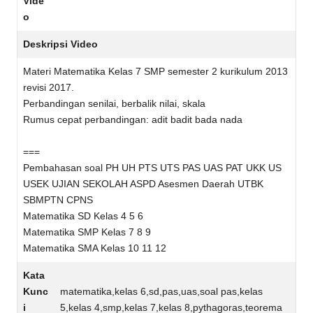
Vide
o
Deskripsi Video
Materi Matematika Kelas 7 SMP semester 2 kurikulum 2013
revisi 2017.
Perbandingan senilai, berbalik nilai, skala
Rumus cepat perbandingan: adit badit bada nada
===
Pembahasan soal PH UH PTS UTS PAS UAS PAT UKK US
USEK UJIAN SEKOLAH ASPD Asesmen Daerah UTBK
SBMPTN CPNS
Matematika SD Kelas 4 5 6
Matematika SMP Kelas 7 8 9
Matematika SMA Kelas 10 11 12
Kata
Kunc
matematika,kelas 6,sd,pas,uas,soal pas,kelas
i
5,kelas 4,smp,kelas 7,kelas 8,pythagoras,teorema