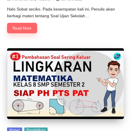
Posted
by
Halo Sobat seciko. Pada kesempatan kali ini, Penulis akan
berbagi materi tentang Soal Ujian Sekolah…
Read More
Posted
Materi
Pendidikan