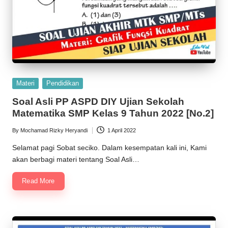
Posted
Materi
Pendidikan
in
Soal Asli PP ASPD DIY Ujian Sekolah
Matematika SMP Kelas 9 Tahun 2022 [No.2]
By
Mochamad Rizky Heryandi
1 April 2022
Posted
by
Selamat pagi Sobat seciko. Dalam kesempatan kali ini, Kami
akan berbagi materi tentang Soal Asli…
Read More