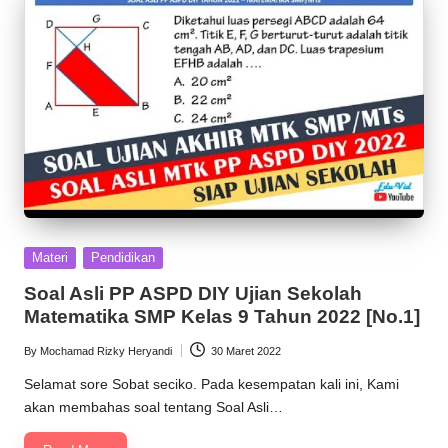
Posted
Materi
Pendidikan
in
Soal Asli PP ASPD DIY Ujian Sekolah
Matematika SMP Kelas 9 Tahun 2022 [No.1]
By
Mochamad Rizky Heryandi
30 Maret 2022
Posted
by
Selamat sore Sobat seciko. Pada kesempatan kali ini, Kami
akan membahas soal tentang Soal Asli…