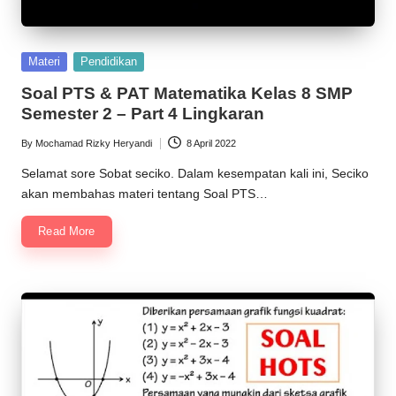
Posted
Materi
Pendidikan
in
Soal PTS & PAT Matematika Kelas 8 SMP
Semester 2 – Part 4 Lingkaran
By
Mochamad Rizky Heryandi
8 April 2022
Posted
by
Selamat sore Sobat seciko. Dalam kesempatan kali ini, Seciko
akan membahas materi tentang Soal PTS…
Read More