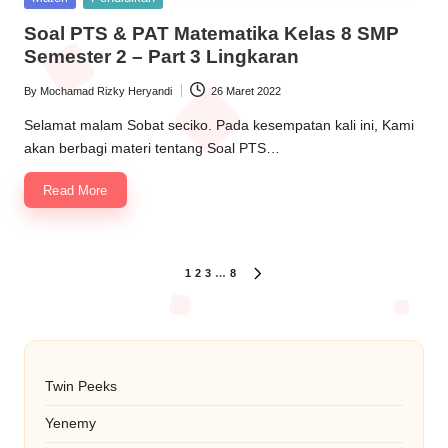
in
Soal PTS & PAT Matematika Kelas 8 SMP
Semester 2 – Part 3 Lingkaran
By
Mochamad Rizky Heryandi
26 Maret 2022
Posted
by
Selamat malam Sobat seciko. Pada kesempatan kali ini, Kami
akan berbagi materi tentang Soal PTS…
Read More
Paginasi
1
2
3
…
8
NEXT
PAGE
pos
Twin Peeks
Yenemy