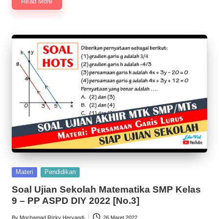
Read More
Posted
Materi
Pendidikan
in
Soal Ujian Sekolah Matematika SMP Kelas
9 – PP ASPD DIY 2022 [No.3]
By
Mochamad Rizky Heryandi
26 Maret 2022