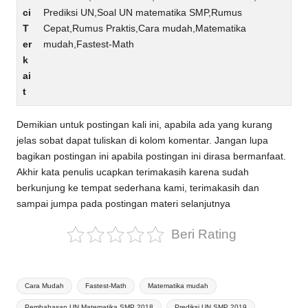
ci
Prediksi UN,Soal UN matematika SMP,Rumus
T
Cepat,Rumus Praktis,Cara mudah,Matematika
er
mudah,Fastest-Math
k
ai
t
Demikian untuk postingan kali ini, apabila ada yang kurang
jelas sobat dapat tuliskan di kolom komentar. Jangan lupa
bagikan postingan ini apabila postingan ini dirasa bermanfaat.
Akhir kata penulis ucapkan terimakasih karena sudah
berkunjung ke tempat sederhana kami, terimakasih dan
sampai jumpa pada postingan materi selanjutnya
Beri Rating
Tags:
Cara Mudah
Fastest-Math
Matematika mudah
Pembahasan UN Matematika SMP 2018
Prediksi UN SMP 2019