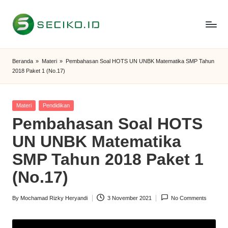
Skip
to
S
Berbagi
content
Informasi
e
Beranda
»
Materi
»
Pembahasan Soal HOTS UN UNBK Matematika SMP Tahun
dan
2018 Paket 1 (No.17)
c
Tutorial
i
Posted
Materi
Pendidikan
k
in
Pembahasan Soal HOTS
o
UN UNBK Matematika
I
SMP Tahun 2018 Paket 1
D
(No.17)
By
Mochamad Rizky Heryandi
3 November 2021
No Comments
Posted
by