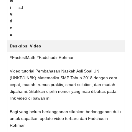
is
i
sd
Vi
d
e
o
Deskripsi Video
#FastestMath #FadchudinRohman
Video tutorial Pembahasan Naskah Asli Soal UN
(UNKP/UNBK) Matematika SMP Tahun 2018 dengan cara
cepat, mudah, rumus praktis, smart solution, dan mudah
dipahami. Silahkan dipilih nomor yang mau dibahas pada
link video di bawah ini.
Bagi yang belum berlangganan silahkan berlangganan dulu
untuk dapatkan update video terbaru dari Fadchudin
Rohman