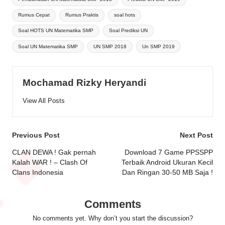
Rumus Cepat
Rumus Praktis
soal hots
Soal HOTS UN Matematika SMP
Soal Prediksi UN
Soal UN Matematika SMP
UN SMP 2018
Un SMP 2019
Mochamad Rizky Heryandi
View All Posts
Post
Previous Post
Next Post
navigation
CLAN DEWA ! Gak pernah
Download 7 Game PPSSPP
Kalah WAR ! – Clash Of
Terbaik Android Ukuran Kecil
Clans Indonesia
Dan Ringan 30-50 MB Saja !
Comments
No comments yet. Why don’t you start the discussion?