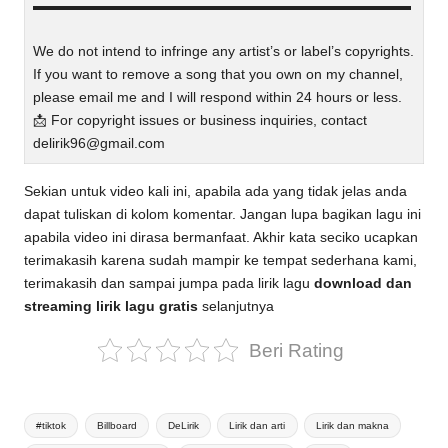
▬▬▬▬▬▬▬▬▬▬▬▬▬▬▬▬▬▬▬▬▬▬▬▬▬▬▬
We do not intend to infringe any artist’s or label’s copyrights.
If you want to remove a song that you own on my channel,
please email me and I will respond within 24 hours or less.
📩 For copyright issues or business inquiries, contact
delirik96@gmail.com
Sekian untuk video kali ini, apabila ada yang tidak jelas anda
dapat tuliskan di kolom komentar. Jangan lupa bagikan lagu ini
apabila video ini dirasa bermanfaat. Akhir kata seciko ucapkan
terimakasih karena sudah mampir ke tempat sederhana kami,
terimakasih dan sampai jumpa pada lirik lagu
download dan
streaming lirik lagu gratis
selanjutnya
Beri Rating
Tags:
#tiktok
Billboard
DeLirik
Lirik dan arti
Lirik dan makna