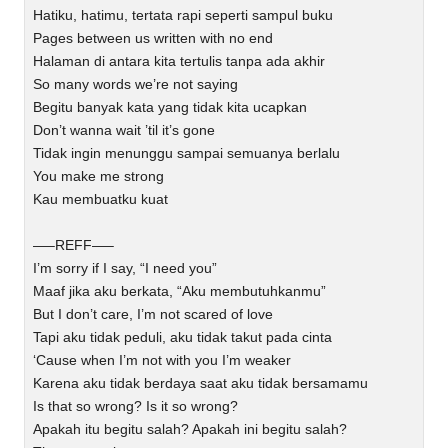
Hatiku, hatimu, tertata rapi seperti sampul buku
Pages between us written with no end
Halaman di antara kita tertulis tanpa ada akhir
So many words we’re not saying
Begitu banyak kata yang tidak kita ucapkan
Don’t wanna wait ’til it’s gone
Tidak ingin menunggu sampai semuanya berlalu
You make me strong
Kau membuatku kuat
—–REFF—–
I’m sorry if I say, “I need you”
Maaf jika aku berkata, “Aku membutuhkanmu”
But I don’t care, I’m not scared of love
Tapi aku tidak peduli, aku tidak takut pada cinta
‘Cause when I’m not with you I’m weaker
Karena aku tidak berdaya saat aku tidak bersamamu
Is that so wrong? Is it so wrong?
Apakah itu begitu salah? Apakah ini begitu salah?