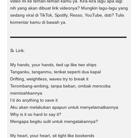
video ini ke teman-teman kamu ya. Kira-kira lagu apa lagi
nih yang akan dibuat lirik videonya? Mungkin lagu-lagu yang
sedang viral di TikTok, Spotify, Resso, YouTube, dsb? Tulis
komentar kamu di bawah ya.
▬▬▬▬▬▬▬▬▬▬▬▬▬▬▬▬▬▬▬▬▬▬▬▬▬▬▬
📝 Lirik:
My hands, your hands, tied up like two ships
Tanganku, tanganmu, terikat seperti dua kapal
Drifting, weightless, waves try to break it
Terombang-ambing, tanpa beban, ombak mencoba
memisahkannya
I’d do anything to save it
Aku akan melakukan apapun untuk menyelamatkannya
Why is it so hard to say it?
Mengapa begitu sulit untuk mengatakannya?
My heart, your heart, sit tight like bookends