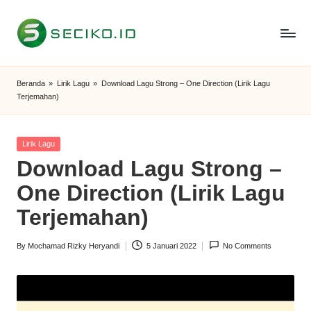
Skip
to
S
Berbagi
content
Informasi
e
Beranda
»
Lirik Lagu
»
Download Lagu Strong – One Direction (Lirik Lagu
dan
Terjemahan)
c
Tutorial
i
Posted
Lirik Lagu
k
in
Download Lagu Strong –
o
One Direction (Lirik Lagu
I
Terjemahan)
D
By
Mochamad Rizky Heryandi
5 Januari 2022
No Comments
Posted
by