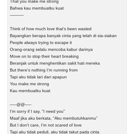
That you make me strong
Bahwa kau membuatku kuat
———-
Think of how much love that’s been wasted
Bayangkan berapa banyak cinta yang telah di sia-siakan
People always trying to escape it
Orang-orang selalu mencoba kabur darinya
Move on to stop their heart breaking
Beranjak untuk menghentikan sakit hati mereka
But there’s nothing I’m running from
Tapi aku tidak lari dari apapun
You make me strong
Kau membuatku kuat
—–@@—–
I’m sorry if I say, “I need you”
Maaf jika aku berkata, “Aku membutuhkanmu”
But I don’t care, I’m not scared of love
Tapi aku tidak peduli, aku tidak takut pada cinta