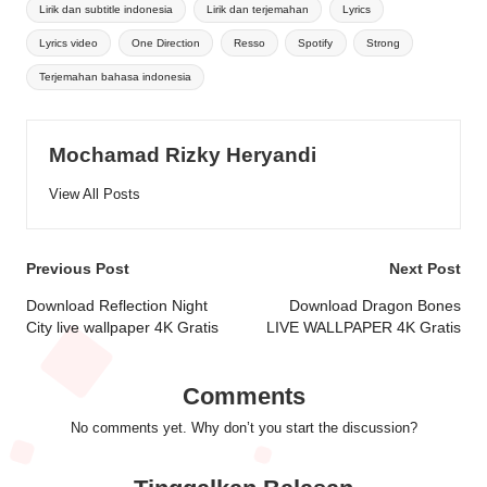
Lirik dan subtitle indonesia
Lirik dan terjemahan
Lyrics
Lyrics video
One Direction
Resso
Spotify
Strong
Terjemahan bahasa indonesia
Mochamad Rizky Heryandi
View All Posts
Post
Previous Post
Next Post
navigation
Download Reflection Night
Download Dragon Bones
City live wallpaper 4K Gratis
LIVE WALLPAPER 4K Gratis
Comments
No comments yet. Why don’t you start the discussion?