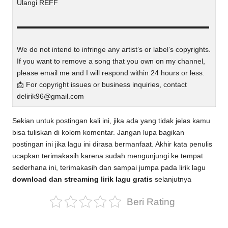
Ulangi REFF
▬▬▬▬▬▬▬▬▬▬▬▬▬▬▬▬▬▬▬▬▬▬▬▬▬▬▬
We do not intend to infringe any artist’s or label’s copyrights.
If you want to remove a song that you own on my channel,
please email me and I will respond within 24 hours or less.
📩 For copyright issues or business inquiries, contact
delirik96@gmail.com
Sekian untuk postingan kali ini, jika ada yang tidak jelas kamu
bisa tuliskan di kolom komentar. Jangan lupa bagikan
postingan ini jika lagu ini dirasa bermanfaat. Akhir kata penulis
ucapkan terimakasih karena sudah mengunjungi ke tempat
sederhana ini, terimakasih dan sampai jumpa pada lirik lagu
download dan streaming lirik lagu gratis
selanjutnya
Beri Rating