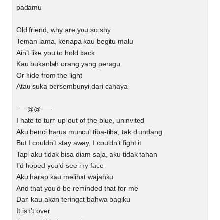
padamu
Old friend, why are you so shy
Teman lama, kenapa kau begitu malu
Ain’t like you to hold back
Kau bukanlah orang yang peragu
Or hide from the light
Atau suka bersembunyi dari cahaya
—–@@—–
I hate to turn up out of the blue, uninvited
Aku benci harus muncul tiba-tiba, tak diundang
But I couldn’t stay away, I couldn’t fight it
Tapi aku tidak bisa diam saja, aku tidak tahan
I’d hoped you’d see my face
Aku harap kau melihat wajahku
And that you’d be reminded that for me
Dan kau akan teringat bahwa bagiku
It isn’t over