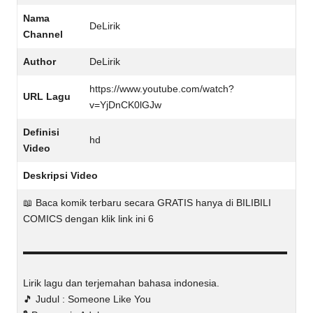
Nama
DeLirik
Channel
Author
DeLirik
https://www.youtube.com/watch?
URL Lagu
v=YjDnCK0lGJw
Definisi
hd
Video
Deskripsi Video
📖 Baca komik terbaru secara GRATIS hanya di BILIBILI
COMICS dengan klik link ini 6
▬▬▬▬▬▬▬▬▬▬▬▬▬▬▬▬▬▬▬▬▬▬▬▬▬▬▬
Lirik lagu dan terjemahan bahasa indonesia.
🎵 Judul : Someone Like You