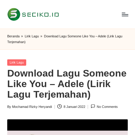
Skip
to
S
Berbagi
content
Informasi
e
Beranda
»
Lirik Lagu
»
Download Lagu Someone Like You – Adele (Lirik Lagu
dan
Terjemahan)
c
Tutorial
i
Posted
Lirik Lagu
k
in
Download Lagu Someone
o
Like You – Adele (Lirik
I
Lagu Terjemahan)
D
By
Mochamad Rizky Heryandi
8 Januari 2022
No Comments
Posted
by