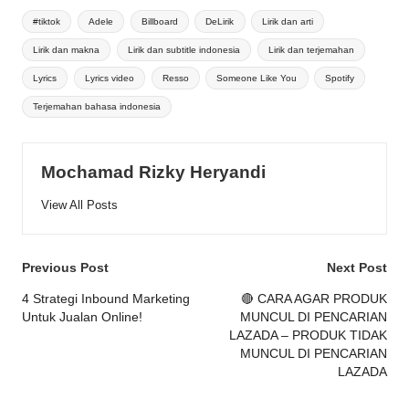
Tags:
#tiktok
Adele
Billboard
DeLirik
Lirik dan arti
Lirik dan makna
Lirik dan subtitle indonesia
Lirik dan terjemahan
Lyrics
Lyrics video
Resso
Someone Like You
Spotify
Terjemahan bahasa indonesia
Mochamad Rizky Heryandi
View All Posts
Post
Previous Post
Next Post
navigation
4 Strategi Inbound Marketing
🔴 CARA AGAR PRODUK
Untuk Jualan Online!
MUNCUL DI PENCARIAN
LAZADA – PRODUK TIDAK
MUNCUL DI PENCARIAN
LAZADA