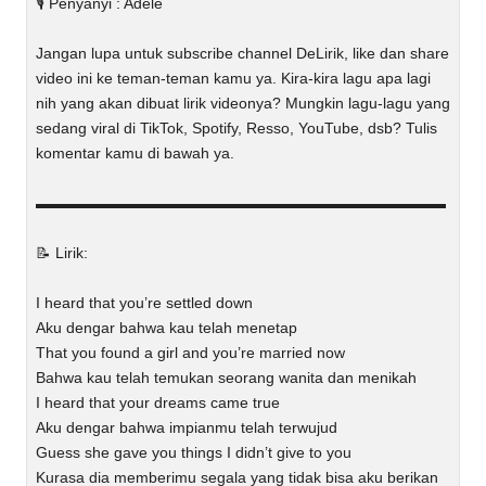
🎙️ Penyanyi : Adele
Jangan lupa untuk subscribe channel DeLirik, like dan share
video ini ke teman-teman kamu ya. Kira-kira lagu apa lagi
nih yang akan dibuat lirik videonya? Mungkin lagu-lagu yang
sedang viral di TikTok, Spotify, Resso, YouTube, dsb? Tulis
komentar kamu di bawah ya.
▬▬▬▬▬▬▬▬▬▬▬▬▬▬▬▬▬▬▬▬▬▬▬▬▬▬▬
📝 Lirik:
I heard that you’re settled down
Aku dengar bahwa kau telah menetap
That you found a girl and you’re married now
Bahwa kau telah temukan seorang wanita dan menikah
I heard that your dreams came true
Aku dengar bahwa impianmu telah terwujud
Guess she gave you things I didn’t give to you
Kurasa dia memberimu segala yang tidak bisa aku berikan