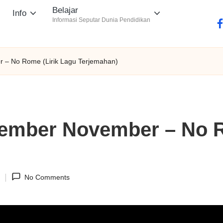
Belajar
Info
Informasi Seputar Dunia Pendidikan
fa
– No Rome (Lirik Lagu Terjemahan)
mber November – No R
1
No Comments