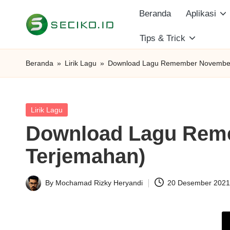
Beranda
Aplikasi
Skip
Tips & Trick
S
to
Berbagi
content
Informasi
e
Beranda
»
Lirik Lagu
»
Download Lagu Remember November 
dan
c
Tutorial
i
Posted
Lirik Lagu
in
Download Lagu Reme
k
Terjemahan)
o
I
By
Mochamad Rizky Heryandi
20 Desember 202
Posted
D
by