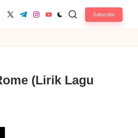
Subscribe
cebook.com
twitter.com
t.me
instagram.com
youtube.com
ome (Lirik Lagu