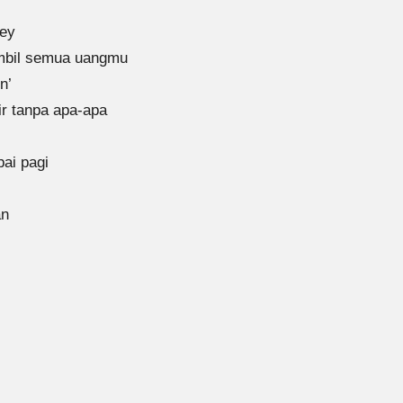
ney
mbil semua uangmu
n’
ir tanpa apa-apa
ai pagi
an