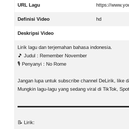
URL Lagu
https://www.y
Definisi Video
hd
Deskripsi Video
Lirik lagu dan terjemahan bahasa indonesia.
🎵 Judul : Remember November
🎙️ Penyanyi : No Rome
Jangan lupa untuk subscribe channel DeLirik, like d
Mungkin lagu-lagu yang sedang viral di TikTok, Spo
▬▬▬▬▬▬▬▬▬▬▬▬▬▬▬▬▬▬▬▬▬▬
📝 Lirik: