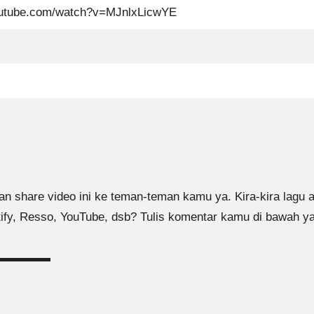
outube.com/watch?v=MJnlxLicwYE
an share video ini ke teman-teman kamu ya. Kira-kira lagu ap
tify, Resso, YouTube, dsb? Tulis komentar kamu di bawah ya
▬▬▬▬▬