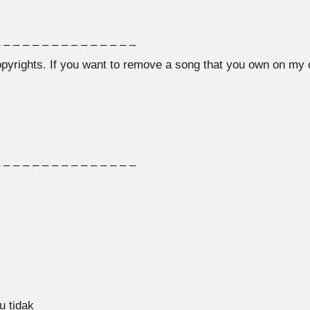
 – – – – – – – – – – – – – –
 copyrights. If you want to remove a song that you own on my
 – – – – – – – – – – – – – –
u tidak