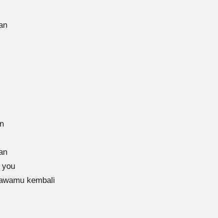
an
an
an
 you
awamu kembali