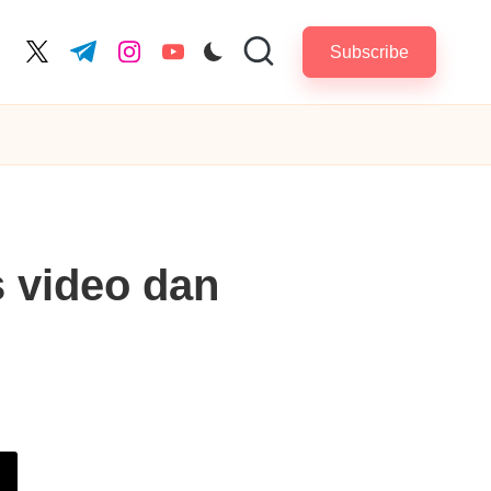
Subscribe
cebook.com
twitter.com
t.me
instagram.com
youtube.com
 video dan