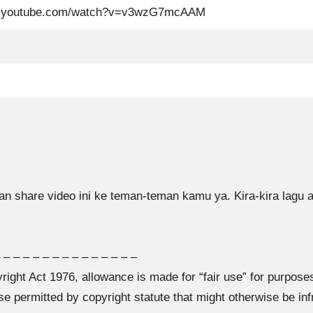
w.youtube.com/watch?v=v3wzG7mcAAM
an share video ini ke teman-teman kamu ya. Kira-kira lagu ap
 – – – – – – – – – – – – – –
ight Act 1976, allowance is made for “fair use” for purpose
se permitted by copyright statute that might otherwise be infr