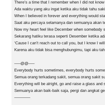
There’s a time that I remember when I did not know
Ada waktu yang aku ingat ketika aku tidak tahu saki
When I believed in forever and everything would st
Saat aku percaya selamanya dan semuanya akan t
Now my heart feel like December when somebody 
Sekarang hatiku terasa seperti Desember ketika 
‘Cause I can’t reach out to call you, but I know I wi
Karena aku tidak bisa menghubungimu, tapi aku tah
—–@@—–
Everybody hurts sometimes, everybody hurts some
Semua orang terkadang sakit, semua orang sakit sua
Everything will be alright, go and raise a glass and 
Semuanya akan baik-baik saja, pergi dan angkat ge
————