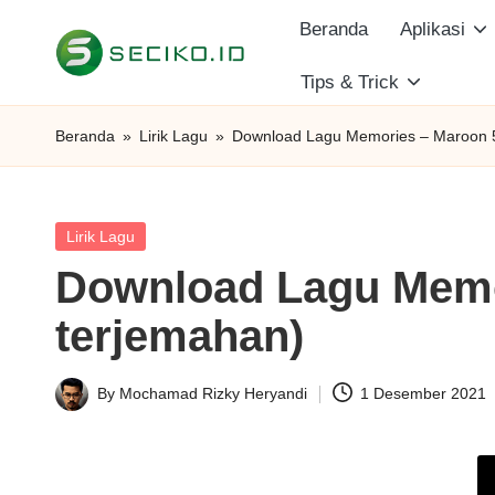
Beranda
Aplikasi
Skip
Tips & Trick
S
to
Berbagi
content
Informasi
e
Beranda
»
Lirik Lagu
»
Download Lagu Memories – Maroon 5 
dan
c
Tutorial
i
Posted
Lirik Lagu
in
Download Lagu Memor
k
terjemahan)
o
I
By
Mochamad Rizky Heryandi
1 Desember 2021
Posted
D
by