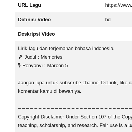
URL Lagu
https://ww
Definisi Video
hd
Deskripsi Video
Lirik lagu dan terjemahan bahasa indonesia.
🎵 Judul : Memories
🎙️ Penyanyi : Maroon 5
Jangan lupa untuk subscribe channel DeLirik, like d
komentar kamu di bawah ya.
– – – – – – – – – – – – – – – – – – – – – – – – – – – –
Copyright Disclaimer Under Section 107 of the Copyr
teaching, scholarship, and research. Fair use is a u