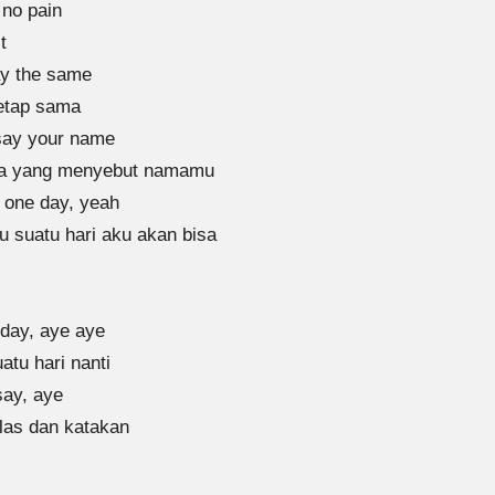
 no pain
t
ay the same
etap sama
say your name
ada yang menyebut namamu
ll one day, yeah
u suatu hari aku akan bisa
day, aye aye
tu hari nanti
say, aye
las dan katakan