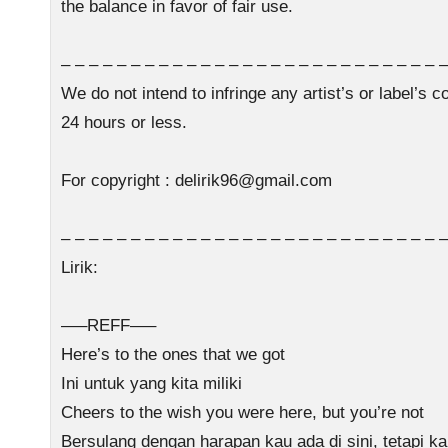
the balance in favor of fair use.
– – – – – – – – – – – – – – – – – – – – – – – – – – – –
We do not intend to infringe any artist’s or label’s
24 hours or less.
For copyright :
delirik96@gmail.com
– – – – – – – – – – – – – – – – – – – – – – – – – – – –
Lirik:
—–REFF—–
Here’s to the ones that we got
Ini untuk yang kita miliki
Cheers to the wish you were here, but you’re not
Bersulang dengan harapan kau ada di sini, tetapi ka