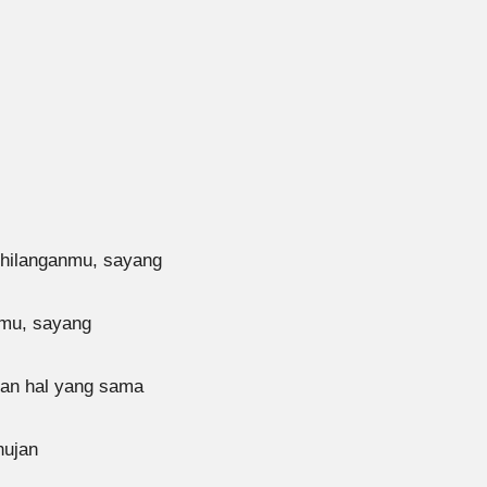
kehilanganmu, sayang
anmu, sayang
kan hal yang sama
hujan