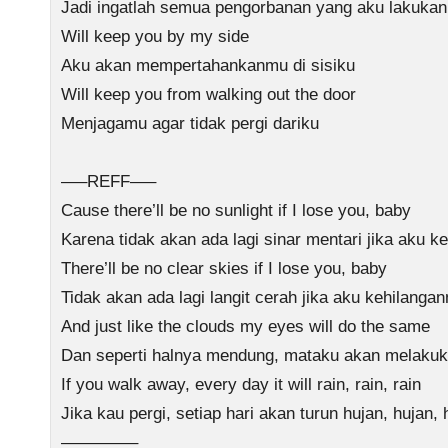
Jadi ingatlah semua pengorbanan yang aku lakukan
Will keep you by my side
Aku akan mempertahankanmu di sisiku
Will keep you from walking out the door
Menjagamu agar tidak pergi dariku
—–REFF—–
Cause there’ll be no sunlight if I lose you, baby
Karena tidak akan ada lagi sinar mentari jika aku 
There’ll be no clear skies if I lose you, baby
Tidak akan ada lagi langit cerah jika aku kehilang
And just like the clouds my eyes will do the same
Dan seperti halnya mendung, mataku akan melaku
If you walk away, every day it will rain, rain, rain
Jika kau pergi, setiap hari akan turun hujan, hujan, 
————–