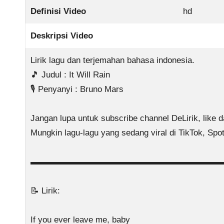
Definisi Video
hd
Deskripsi Video
Lirik lagu dan terjemahan bahasa indonesia.
🎵 Judul : It Will Rain
🎙️ Penyanyi : Bruno Mars
Jangan lupa untuk subscribe channel DeLirik, like d
Mungkin lagu-lagu yang sedang viral di TikTok, Spo
▬▬▬▬▬▬▬▬▬▬▬▬▬▬▬▬▬▬▬▬▬▬
📝 Lirik:
If you ever leave me, baby