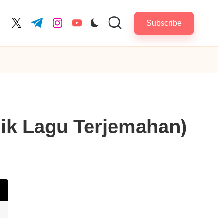
Subscribe
cebook.com
twitter.com
t.me
instagram.com
youtube.com
rik Lagu Terjemahan)