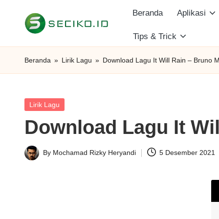
Beranda
Aplikasi
Skip
Tips & Trick
S
to
Berbagi
content
Informasi
e
Beranda
»
Lirik Lagu
»
Download Lagu It Will Rain – Bruno M
dan
c
Tutorial
i
Posted
Lirik Lagu
in
Download Lagu It Wil
k
o
By
Mochamad Rizky Heryandi
5 Desember 2021
Posted
I
by
D