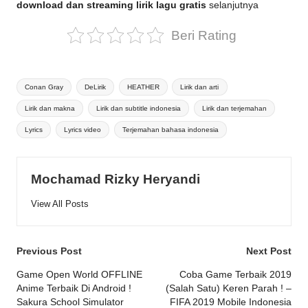
download dan streaming lirik lagu gratis
selanjutnya
Beri Rating
Tags:
Conan Gray
DeLirik
HEATHER
Lirik dan arti
Lirik dan makna
Lirik dan subtitle indonesia
Lirik dan terjemahan
Lyrics
Lyrics video
Terjemahan bahasa indonesia
Mochamad Rizky Heryandi
View All Posts
Post
Previous Post
Next Post
navigation
Game Open World OFFLINE
Coba Game Terbaik 2019
Anime Terbaik Di Android !
(Salah Satu) Keren Parah ! –
Sakura School Simulator
FIFA 2019 Mobile Indonesia