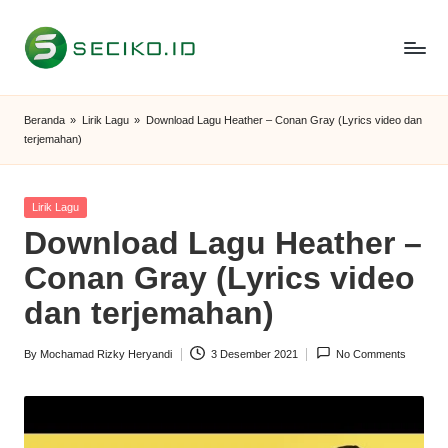
Skip
to
S
Berbagi
content
Informasi
e
Beranda
»
Lirik Lagu
»
Download Lagu Heather – Conan Gray (Lyrics video dan
dan
terjemahan)
c
Tutorial
i
Posted
Lirik Lagu
k
in
Download Lagu Heather –
o
Conan Gray (Lyrics video
I
dan terjemahan)
D
By
Mochamad Rizky Heryandi
3 Desember 2021
No Comments
Posted
by