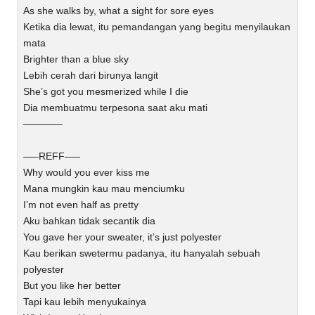
As she walks by, what a sight for sore eyes
Ketika dia lewat, itu pemandangan yang begitu menyilaukan
mata
Brighter than a blue sky
Lebih cerah dari birunya langit
She’s got you mesmerized while I die
Dia membuatmu terpesona saat aku mati
————
—–REFF—–
Why would you ever kiss me
Mana mungkin kau mau menciumku
I’m not even half as pretty
Aku bahkan tidak secantik dia
You gave her your sweater, it’s just polyester
Kau berikan swetermu padanya, itu hanyalah sebuah
polyester
But you like her better
Tapi kau lebih menyukainya