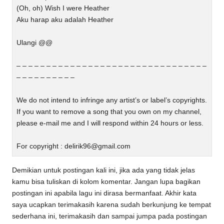
(Oh, oh) Wish I were Heather
Aku harap aku adalah Heather
Ulangi @@
– – – – – – – – – – – – – – – – – – – – – – – – – – – – – – – –
– – – – – – – – – –
We do not intend to infringe any artist’s or label’s copyrights.
If you want to remove a song that you own on my channel,
please e-mail me and I will respond within 24 hours or less.
For copyright :
delirik96@gmail.com
Demikian untuk postingan kali ini, jika ada yang tidak jelas
kamu bisa tuliskan di kolom komentar. Jangan lupa bagikan
postingan ini apabila lagu ini dirasa bermanfaat. Akhir kata
saya ucapkan terimakasih karena sudah berkunjung ke tempat
sederhana ini, terimakasih dan sampai jumpa pada postingan