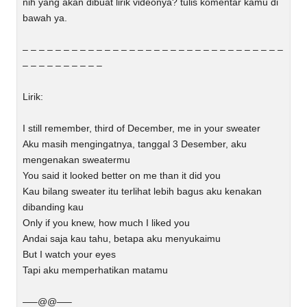
nih yang akan dibuat lirik videonya? tulis komentar kamu di
bawah ya.
– – – – – – – – – – – – – – – – – – – – – – – – – – – – – – – –
– – – – – – – – – –
Lirik:
I still remember, third of December, me in your sweater
Aku masih mengingatnya, tanggal 3 Desember, aku
mengenakan sweatermu
You said it looked better on me than it did you
Kau bilang sweater itu terlihat lebih bagus aku kenakan
dibanding kau
Only if you knew, how much I liked you
Andai saja kau tahu, betapa aku menyukaimu
But I watch your eyes
Tapi aku memperhatikan matamu
—–@@—–