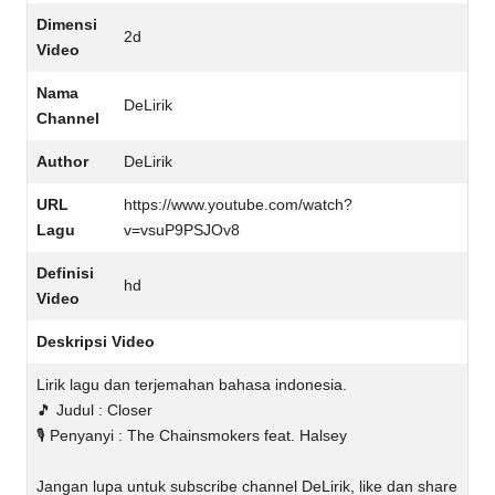
Dimensi
2d
Video
Nama
DeLirik
Channel
Author
DeLirik
URL
https://www.youtube.com/watch?
Lagu
v=vsuP9PSJOv8
Definisi
hd
Video
Deskripsi Video
Lirik lagu dan terjemahan bahasa indonesia.
🎵 Judul : Closer
🎙️ Penyanyi : The Chainsmokers feat. Halsey
Jangan lupa untuk subscribe channel DeLirik, like dan share