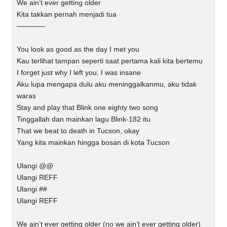
We ain’t ever getting older
Kita takkan pernah menjadi tua
————
You look as good as the day I met you
Kau terlihat tampan seperti saat pertama kali kita bertemu
I forget just why I left you, I was insane
Aku lupa mengapa dulu aku meninggalkanmu, aku tidak
waras
Stay and play that Blink one eighty two song
Tinggallah dan mainkan lagu Blink-182 itu
That we beat to death in Tucson, okay
Yang kita mainkan hingga bosan di kota Tucson
Ulangi @@
Ulangi REFF
Ulangi ##
Ulangi REFF
We ain’t ever getting older (no we ain’t ever getting older)