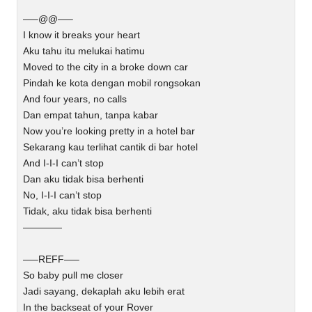
—–@@—–
I know it breaks your heart
Aku tahu itu melukai hatimu
Moved to the city in a broke down car
Pindah ke kota dengan mobil rongsokan
And four years, no calls
Dan empat tahun, tanpa kabar
Now you’re looking pretty in a hotel bar
Sekarang kau terlihat cantik di bar hotel
And I-I-I can’t stop
Dan aku tidak bisa berhenti
No, I-I-I can’t stop
Tidak, aku tidak bisa berhenti
————
—–REFF—–
So baby pull me closer
Jadi sayang, dekaplah aku lebih erat
In the backseat of your Rover