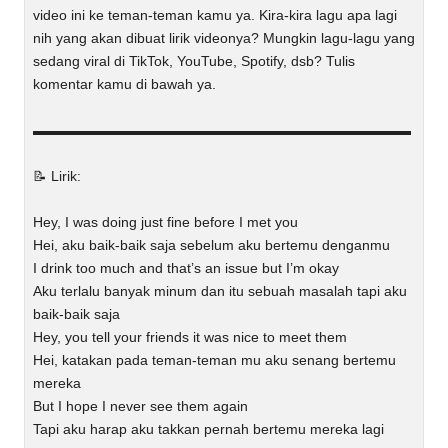
video ini ke teman-teman kamu ya. Kira-kira lagu apa lagi
nih yang akan dibuat lirik videonya? Mungkin lagu-lagu yang
sedang viral di TikTok, YouTube, Spotify, dsb? Tulis
komentar kamu di bawah ya.
▬▬▬▬▬▬▬▬▬▬▬▬▬▬▬▬▬▬▬▬▬▬▬▬▬▬▬
📝 Lirik:
Hey, I was doing just fine before I met you
Hei, aku baik-baik saja sebelum aku bertemu denganmu
I drink too much and that’s an issue but I’m okay
Aku terlalu banyak minum dan itu sebuah masalah tapi aku
baik-baik saja
Hey, you tell your friends it was nice to meet them
Hei, katakan pada teman-teman mu aku senang bertemu
mereka
But I hope I never see them again
Tapi aku harap aku takkan pernah bertemu mereka lagi