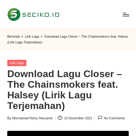
Skip
to
S
Berbagi
content
Informasi
e
Beranda
»
Lirik Lagu
»
Download Lagu Closer – The Chainsmokers feat. Halsey
dan
(Lirik Lagu Terjemahan)
c
Tutorial
i
Posted
Lirik Lagu
k
in
Download Lagu Closer –
o
The Chainsmokers feat.
I
Halsey (Lirik Lagu
D
Terjemahan)
By
Mochamad Rizky Heryandi
10 Desember 2021
No Comments
Posted
by