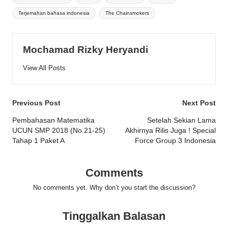
Terjemahan bahasa indonesia
The Chainsmokers
Mochamad Rizky Heryandi
View All Posts
Post
Previous Post
Next Post
navigation
Pembahasan Matematika
Setelah Sekian Lama
UCUN SMP 2018 (No.21-25)
Akhirnya Rilis Juga ! Special
Tahap 1 Paket A
Force Group 3 Indonesia
Comments
No comments yet. Why don’t you start the discussion?
Tinggalkan Balasan