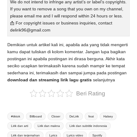
We do not intend to infringe any artist’s or label’s copyrights.
If you want to remove a song that you own on my channel,
please email me and I will respond within 24 hours or less.
📩 For copyright issues or business inquiries, contact
delirik96@gmail.com
Demikian untuk artikel kali ini, apabila ada yang tidak mengerti
kamu dapat tuliskan di kolom komentar. Jangan lupa bagikan
postingan ini apabila postingan ini dirasa berguna. Akhir kata
seciko ucapkan terimakasih karena sudah mampir ke tempat
sederhana ini, terimakasih dan sampai jumpa pada postingan
download dan streaming lirik lagu gratis
selanjutnya
Beri Rating
Tags:
#tiktok
Billboard
Closer
DeLirik
feat
Halsey
Lirik dan arti
Lirik dan makna
Lirik dan subtitle indonesia
Lirik dan terjemahan
Lyrics
Lyrics video
Spotify