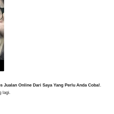
es Jualan Online Dari Saya Yang Perlu Anda Coba!
.
 lagi.