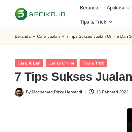
Beranda
Aplikasi
Skip
Tips & Trick
S
to
Berbagi
content
Informasi
e
Beranda
»
Cara Jualan
»
7 Tips Sukses Jualan Online Dari 
dan
c
Tutorial
i
Posted
Cara Jualan
Jualan Online
Tips & Trick
in
7 Tips Sukses Jualan
k
o
By
Mochamad Rizky Heryandi
15 Februari 2022
Posted
I
by
D