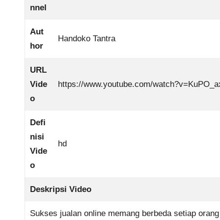
nnel
Aut
Handoko Tantra
hor
URL
Vide
https://www.youtube.com/watch?v=KuPO_
o
Defi
nisi
hd
Vide
o
Deskripsi Video
Sukses jualan online memang berbeda setiap orang 