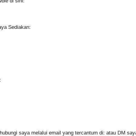
ie di sini:
aya Sediakan:
:
 hubungi saya melalui email yang tercantum di: atau DM sa