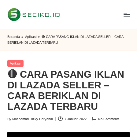
Skip
to
S
Berbagi
content
Informasi
e
Beranda
»
Aplikasi
»
🔴 CARA PASANG IKLAN DI LAZADA SELLER – CARA
dan
BERIKLAN DI LAZADA TERBARU
c
Tutorial
i
Posted
Aplikasi
k
in
🔴 CARA PASANG IKLAN
o
DI LAZADA SELLER –
I
CARA BERIKLAN DI
D
LAZADA TERBARU
By
Mochamad Rizky Heryandi
7 Januari 2022
No Comments
Posted
by