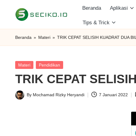
Beranda
Aplikasi
Skip
Tips & Trick
S
to
Berbagi
content
Informasi
e
Beranda
»
Materi
»
TRIK CEPAT SELISIH KUADRAT DUA B
dan
c
Tutorial
i
Posted
Materi
Pendidikan
in
TRIK CEPAT SELIS
k
o
By
Mochamad Rizky Heryandi
7 Januari 2022
Posted
I
by
D