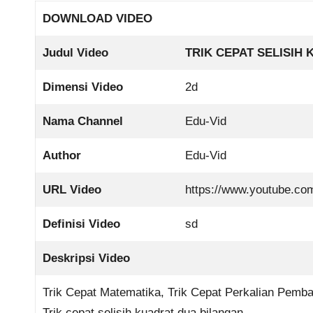
DOWNLOAD VIDEO
Judul Video
TRIK CEPAT SELISIH
Dimensi Video
2d
Nama Channel
Edu-Vid
Author
Edu-Vid
URL Video
https://www.youtube.c
Definisi Video
sd
Deskripsi Video
Trik Cepat Matematika, Trik Cepat Perkalian Pemb
Trik cepat selisih kuadrat dua bilangan