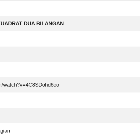
 KUADRAT DUA BILANGAN
om/watch?v=4C8SDohd6oo
agian