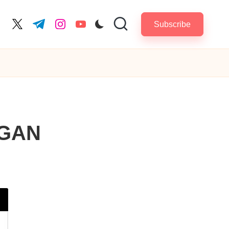
Subscribe
cebook.com
twitter.com
t.me
instagram.com
youtube.com
NGAN