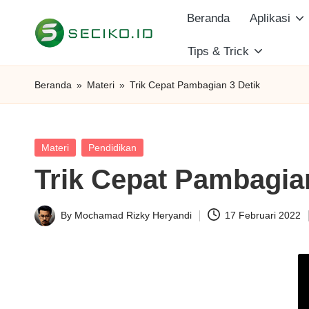
Beranda
Aplikasi
Skip
Tips & Trick
S
to
Berbagi
content
Informasi
e
Beranda
»
Materi
»
Trik Cepat Pambagian 3 Detik
dan
c
Tutorial
i
Posted
Materi
Pendidikan
in
Trik Cepat Pambagian
k
o
By
Mochamad Rizky Heryandi
17 Februari 2022
Posted
I
by
D