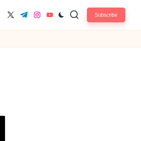
Subscribe
cebook.com
twitter.com
t.me
instagram.com
youtube.com