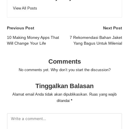
View All Posts
Post
Previous Post
Next Post
navigation
10 Making Money Apps That
7 Rekomendasi Bahan Jaket
Will Change Your Life
Yang Bagus Untuk Milenial
Comments
No comments yet. Why don’t you start the discussion?
Tinggalkan Balasan
Alamat email Anda tidak akan dipublikasikan.
Ruas yang wajib
ditandai
*