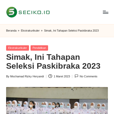
Skip
to
S
Berbagi
content
Informasi
e
Beranda
»
Ekstrakurikuler
»
Simak, Ini Tahapan Seleksi Paskibraka 2023
dan
c
Tutorial
i
Posted
Ekstrakurikuler
Pendidikan
in
Simak, Ini Tahapan
k
Seleksi Paskibraka 2023
o
I
By
Mochamad Rizky Heryandi
1 Maret 2023
No Comments
Posted
D
by