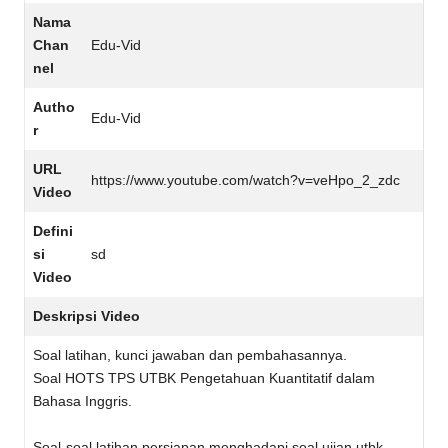
Nama
Chan
Edu-Vid
nel
Autho
Edu-Vid
r
URL
https://www.youtube.com/watch?v=veHpo_2_zdc
Video
Defini
si
sd
Video
Deskripsi Video
Soal latihan, kunci jawaban dan pembahasannya.
Soal HOTS TPS UTBK Pengetahuan Kuantitatif dalam
Bahasa Inggris.
Soal-soal latihan persiapan menghadapi soal ujian utbk