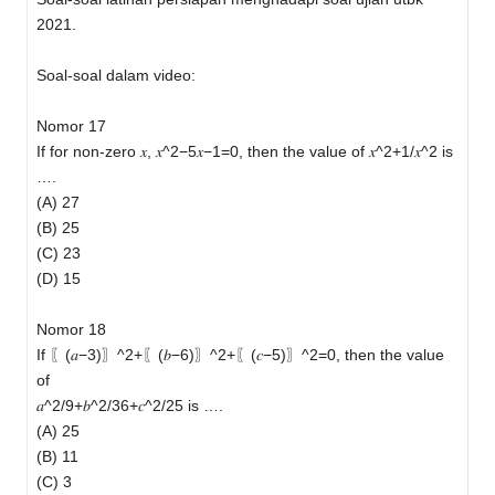
2021.
Soal-soal dalam video:
Nomor 17
If for non-zero 𝑥, 𝑥^2−5𝑥−1=0, then the value of 𝑥^2+1/𝑥^2 is
….
(A) 27
(B) 25
(C) 23
(D) 15
Nomor 18
If 〖(𝑎−3)〗^2+〖(𝑏−6)〗^2+〖(𝑐−5)〗^2=0, then the value
of
𝑎^2/9+𝑏^2/36+𝑐^2/25 is ….
(A) 25
(B) 11
(C) 3