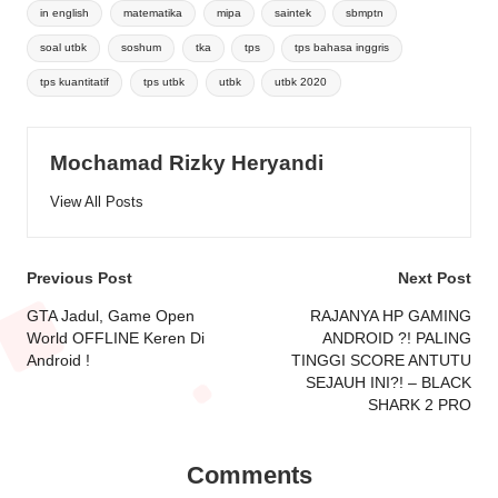
Tags:
in english
matematika
mipa
saintek
sbmptn
soal utbk
soshum
tka
tps
tps bahasa inggris
tps kuantitatif
tps utbk
utbk
utbk 2020
Mochamad Rizky Heryandi
View All Posts
Post
Previous Post
Next Post
navigation
GTA Jadul, Game Open
RAJANYA HP GAMING
World OFFLINE Keren Di
ANDROID ?! PALING
Android !
TINGGI SCORE ANTUTU
SEJAUH INI?! – BLACK
SHARK 2 PRO
Comments