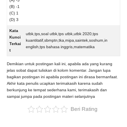
(A) -3
(B) -1
(C) 1
(D) 3
Kata
utbk,tps,soal utbk,tps utbk,utbk 2020,tps
Kunci
kuantitatif,sbmptn,tka,mipa,saintek,soshum,in
Terkai
english,tps bahasa inggris,matematika
t
Demikian untuk postingan kali ini, apabila ada yang kurang
jelas sobat dapat tuliskan di kolom komentar. Jangan lupa
bagikan postingan ini apabila postingan ini dirasa bermanfaat.
Akhir kata penulis ucapkan terimakasih karena sudah
berkunjung ke tempat sederhana kami, terimakasih dan
sampai jumpa pada postingan materi selanjutnya
Beri Rating