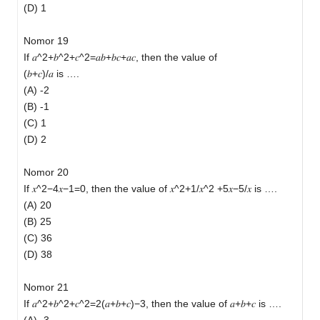
(D) 1
Nomor 19
If 𝑎^2+𝑏^2+𝑐^2=𝑎𝑏+𝑏𝑐+𝑎𝑐, then the value of
(𝑏+𝑐)/𝑎 is ….
(A) -2
(B) -1
(C) 1
(D) 2
Nomor 20
If 𝑥^2−4𝑥−1=0, then the value of 𝑥^2+1/𝑥^2 +5𝑥−5/𝑥 is ….
(A) 20
(B) 25
(C) 36
(D) 38
Nomor 21
If 𝑎^2+𝑏^2+𝑐^2=2(𝑎+𝑏+𝑐)−3, then the value of 𝑎+𝑏+𝑐 is ….