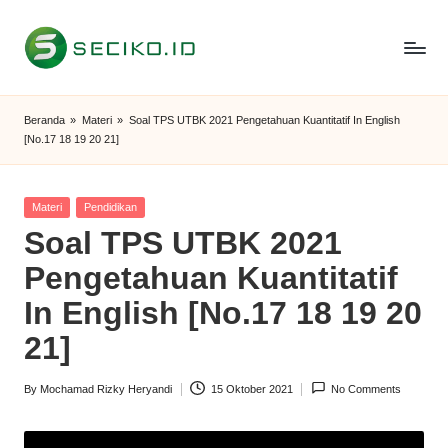
Skip
to
S
Berbagi
content
Informasi
e
Beranda
»
Materi
»
Soal TPS UTBK 2021 Pengetahuan Kuantitatif In English
dan
[No.17 18 19 20 21]
c
Tutorial
i
Posted
Materi
Pendidikan
k
in
Soal TPS UTBK 2021
o
Pengetahuan Kuantitatif
I
In English [No.17 18 19 20
D
21]
By
Mochamad Rizky Heryandi
15 Oktober 2021
No Comments
Posted
by