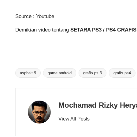
Source :
Youtube
Demikian video tentang
SETARA PS3 / PS4 GRAFI
asphalt 9
game android
grafis ps 3
grafis ps4
Tags:
Mochamad Rizky Hery
View All Posts