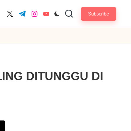
Subscribe
cebook.com
twitter.com
t.me
instagram.com
youtube.com
LING DITUNGGU DI