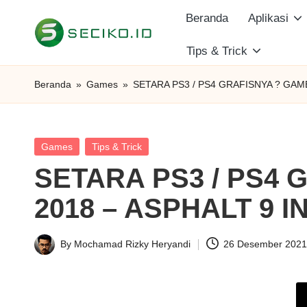
Beranda
Aplikasi
Skip
Tips & Trick
S
to
Berbagi
content
Informasi
e
Beranda
»
Games
»
SETARA PS3 / PS4 GRAFISNYA ? GAM
dan
c
Tutorial
i
Posted
Games
Tips & Trick
in
SETARA PS3 / PS4 
k
2018 – ASPHALT 9 
o
I
By
Mochamad Rizky Heryandi
26 Desember 202
Posted
D
by