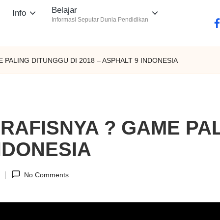
Belajar
Info
Informasi Seputar Dunia Pendidikan
fa
E PALING DITUNGGU DI 2018 – ASPHALT 9 INDONESIA
GRAFISNYA ? GAME PA
INDONESIA
1
No Comments