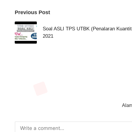
Post
Previous Post
navigation
Soal ASLI TPS UTBK (Penalaran Kuanti
2021
Alam