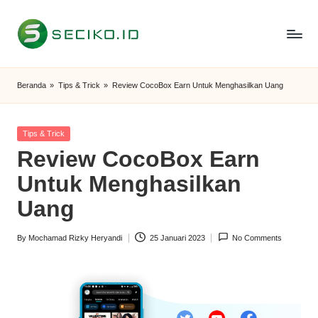
Skip
to
S
Berbagi
content
Informasi
e
Beranda
»
Tips & Trick
»
Review CocoBox Earn Untuk Menghasilkan Uang
dan
c
Tutorial
i
Posted
Tips & Trick
in
Review CocoBox Earn
k
Untuk Menghasilkan
o
Uang
I
D
By
Mochamad Rizky Heryandi
25 Januari 2023
No Comments
Posted
by