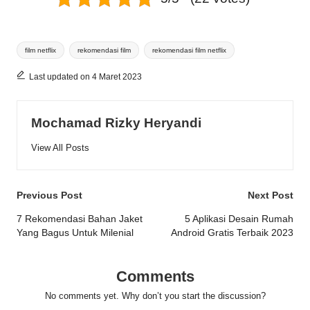
Tags:
film netflix
rekomendasi film
rekomendasi film netflix
Last updated on 4 Maret 2023
Mochamad Rizky Heryandi
View All Posts
Post
Previous Post
Next Post
navigation
7 Rekomendasi Bahan Jaket
5 Aplikasi Desain Rumah
Yang Bagus Untuk Milenial
Android Gratis Terbaik 2023
Comments
No comments yet. Why don’t you start the discussion?