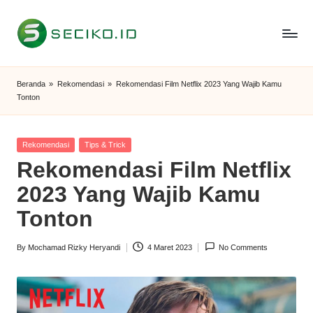
Skip
to
S
Berbagi
content
Informasi
e
Beranda
»
Rekomendasi
»
Rekomendasi Film Netflix 2023 Yang Wajib Kamu
dan
Tonton
c
Tutorial
i
Posted
Rekomendasi
Tips & Trick
k
in
Rekomendasi Film Netflix
o
2023 Yang Wajib Kamu
I
Tonton
D
By
Mochamad Rizky Heryandi
4 Maret 2023
No Comments
Posted
by