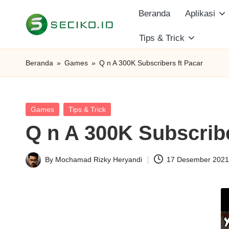
Beranda
Aplikasi
Skip
Tips & Trick
S
to
Berbagi
content
Informasi
e
Beranda
»
Games
»
Q n A 300K Subscribers ft Pacar
dan
c
Tutorial
i
Posted
Games
Tips & Trick
in
Q n A 300K Subscribe
k
o
By
Mochamad Rizky Heryandi
17 Desember 202
Posted
I
by
D