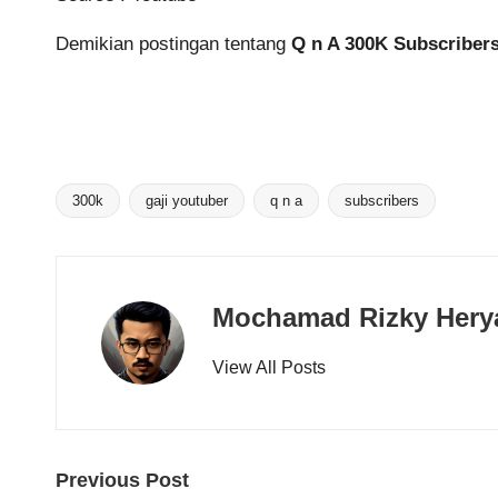
Demikian postingan tentang
Q n A 300K Subscribers
300k
gaji youtuber
q n a
subscribers
Tags:
Mochamad Rizky Hery
View All Posts
Post
Previous Post