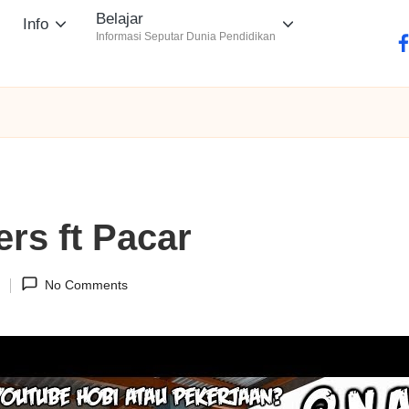
Belajar
Info
Informasi Seputar Dunia Pendidikan
fa
rs ft Pacar
1
No Comments