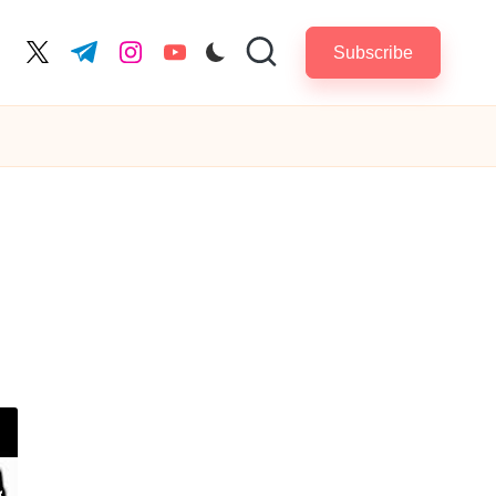
Subscribe
cebook.com
twitter.com
t.me
instagram.com
youtube.com