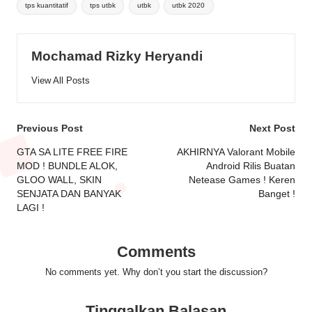
tps kuantitatif
tps utbk
utbk
utbk 2020
Mochamad Rizky Heryandi
View All Posts
Post
Previous Post
Next Post
navigation
GTA SA LITE FREE FIRE
AKHIRNYA Valorant Mobile
MOD ! BUNDLE ALOK,
Android Rilis Buatan
GLOO WALL, SKIN
Netease Games ! Keren
SENJATA DAN BANYAK
Banget !
LAGI !
Comments
No comments yet. Why don’t you start the discussion?
Tinggalkan Balasan