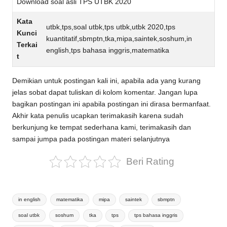
Download soal asli TPS UTBK 2020
Kata
utbk,tps,soal utbk,tps utbk,utbk 2020,tps
Kunci
kuantitatif,sbmptn,tka,mipa,saintek,soshum,in
Terkai
english,tps bahasa inggris,matematika
t
Demikian untuk postingan kali ini, apabila ada yang kurang
jelas sobat dapat tuliskan di kolom komentar. Jangan lupa
bagikan postingan ini apabila postingan ini dirasa bermanfaat.
Akhir kata penulis ucapkan terimakasih karena sudah
berkunjung ke tempat sederhana kami, terimakasih dan
sampai jumpa pada postingan materi selanjutnya
Beri Rating
Tags:
in english
matematika
mipa
saintek
sbmptn
soal utbk
soshum
tka
tps
tps bahasa inggris