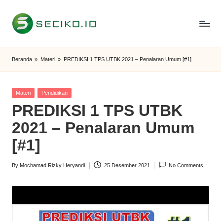
Skip
to
S
Berbagi
content
Informasi
e
Beranda
»
Materi
»
PREDIKSI 1 TPS UTBK 2021 – Penalaran Umum [#1]
dan
c
Tutorial
i
Posted
Materi
Pendidikan
in
PREDIKSI 1 TPS UTBK
k
2021 – Penalaran Umum
o
[#1]
I
D
By
Mochamad Rizky Heryandi
25 Desember 2021
No Comments
Posted
by