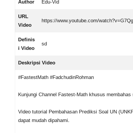
Author
Edu-Vid
URL
https://www.youtube.com/watch?v=G7Q
Video
Definis
sd
i Video
Deskripsi Video
#FastestMath #FadchudinRohman
Kunjungi Channel Fastest-Math khusus membahas s
Video tutorial Pembahasan Prediksi Soal UN (UNK
dapat mudah dipahami.