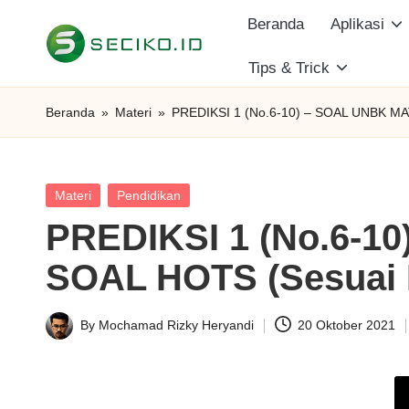
Beranda
Aplikasi
Skip
Tips & Trick
S
to
Berbagi
content
Informasi
e
Beranda
»
Materi
»
PREDIKSI 1 (No.6-10) – SOAL UNBK MAT
dan
c
Tutorial
i
Posted
Materi
Pendidikan
in
PREDIKSI 1 (No.6-1
k
SOAL HOTS (Sesuai K
o
I
By
Mochamad Rizky Heryandi
20 Oktober 2021
Posted
D
by