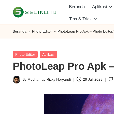
Beranda
Aplikasi
Skip
Tips & Trick
S
to
Berbagi
content
Informasi
e
Beranda
»
Photo Editor
»
PhotoLeap Pro Apk – Photo Editor/
dan
c
Tutorial
i
Posted
Photo Editor
Aplikasi
in
PhotoLeap Pro Apk – 
k
o
By
Mochamad Rizky Heryandi
29 Juli 2023
Posted
I
by
D