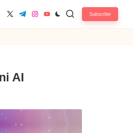
Subscribe
cebook.com
twitter.com
t.me
instagram.com
youtube.com
ni AI