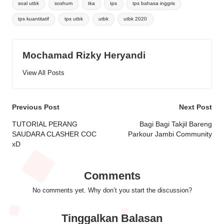
soal utbk
soshum
tka
tps
tps bahasa inggris
tps kuantitatif
tps utbk
utbk
utbk 2020
Mochamad Rizky Heryandi
View All Posts
Post
Previous Post
Next Post
navigation
TUTORIAL PERANG
Bagi Bagi Takjil Bareng
SAUDARA CLASHER COC
Parkour Jambi Community
xD
Comments
No comments yet. Why don’t you start the discussion?
Tinggalkan Balasan