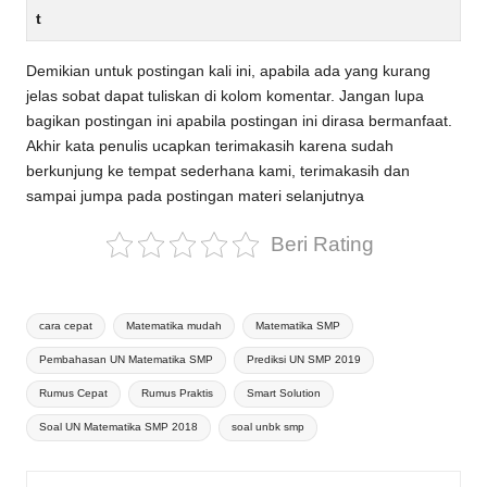
t
Demikian untuk postingan kali ini, apabila ada yang kurang
jelas sobat dapat tuliskan di kolom komentar. Jangan lupa
bagikan postingan ini apabila postingan ini dirasa bermanfaat.
Akhir kata penulis ucapkan terimakasih karena sudah
berkunjung ke tempat sederhana kami, terimakasih dan
sampai jumpa pada postingan materi selanjutnya
Beri Rating
Tags:
cara cepat
Matematika mudah
Matematika SMP
Pembahasan UN Matematika SMP
Prediksi UN SMP 2019
Rumus Cepat
Rumus Praktis
Smart Solution
Soal UN Matematika SMP 2018
soal unbk smp