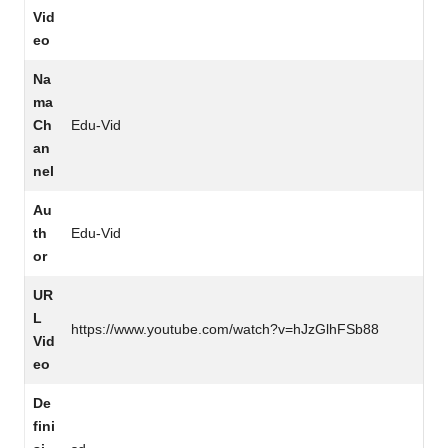
Vid
eo
Na
ma
Ch
Edu-Vid
an
nel
Au
th
Edu-Vid
or
UR
L
https://www.youtube.com/watch?v=hJzGlhFSb88
Vid
eo
De
fini