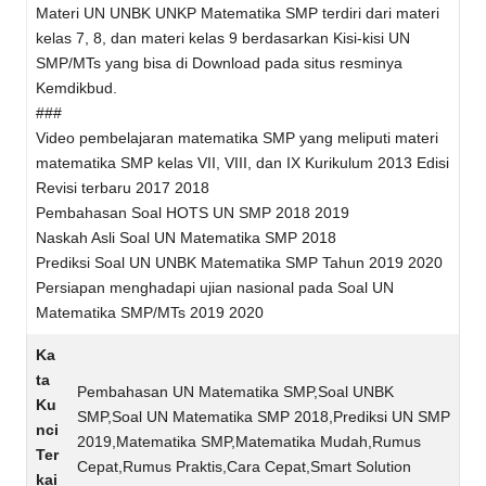
Materi UN UNBK UNKP Matematika SMP terdiri dari materi
kelas 7, 8, dan materi kelas 9 berdasarkan Kisi-kisi UN
SMP/MTs yang bisa di Download pada situs resminya
Kemdikbud.
###
Video pembelajaran matematika SMP yang meliputi materi
matematika SMP kelas VII, VIII, dan IX Kurikulum 2013 Edisi
Revisi terbaru 2017 2018
Pembahasan Soal HOTS UN SMP 2018 2019
Naskah Asli Soal UN Matematika SMP 2018
Prediksi Soal UN UNBK Matematika SMP Tahun 2019 2020
Persiapan menghadapi ujian nasional pada Soal UN
Matematika SMP/MTs 2019 2020
Ka
ta
Pembahasan UN Matematika SMP,Soal UNBK
Ku
SMP,Soal UN Matematika SMP 2018,Prediksi UN SMP
nci
2019,Matematika SMP,Matematika Mudah,Rumus
Ter
Cepat,Rumus Praktis,Cara Cepat,Smart Solution
kai