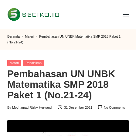
Skip
to
S
Berbagi
content
Informasi
e
Beranda
»
Materi
»
Pembahasan UN UNBK Matematika SMP 2018 Paket 1
dan
(No.21-24)
c
Tutorial
i
Posted
Materi
Pendidikan
k
in
Pembahasan UN UNBK
o
Matematika SMP 2018
I
Paket 1 (No.21-24)
D
By
Mochamad Rizky Heryandi
31 Desember 2021
No Comments
Posted
by