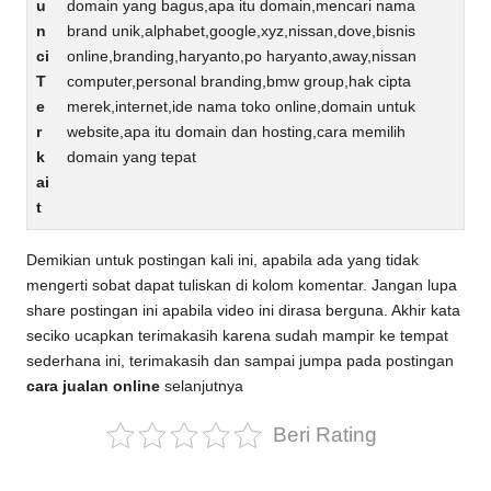
u
domain yang bagus,apa itu domain,mencari nama
n
brand unik,alphabet,google,xyz,nissan,dove,bisnis
ci
online,branding,haryanto,po haryanto,away,nissan
T
computer,personal branding,bmw group,hak cipta
e
merek,internet,ide nama toko online,domain untuk
r
website,apa itu domain dan hosting,cara memilih
k
domain yang tepat
ai
t
Demikian untuk postingan kali ini, apabila ada yang tidak
mengerti sobat dapat tuliskan di kolom komentar. Jangan lupa
share postingan ini apabila video ini dirasa berguna. Akhir kata
seciko ucapkan terimakasih karena sudah mampir ke tempat
sederhana ini, terimakasih dan sampai jumpa pada postingan
cara jualan online
selanjutnya
Beri Rating