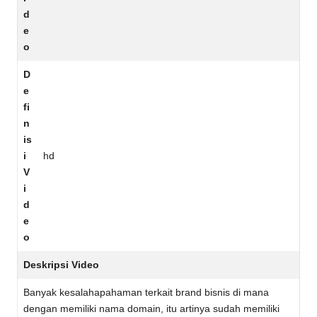
d
e
o
D
e
fi
n
is
i
hd
V
i
d
e
o
Deskripsi Video
Banyak kesalahapahaman terkait brand bisnis di mana
dengan memiliki nama domain, itu artinya sudah memiliki