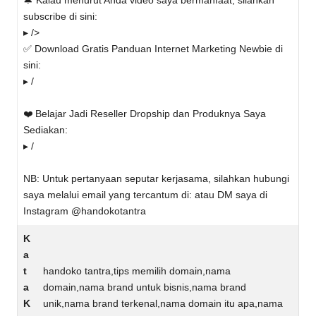
🔔 Kalau menurut Anda video saya bermanfaat, silahkan
subscribe di sini:
▸ />
✅ Download Gratis Panduan Internet Marketing Newbie di
sini:
▸ /
❤️ Belajar Jadi Reseller Dropship dan Produknya Saya
Sediakan:
▸ /
NB: Untuk pertanyaan seputar kerjasama, silahkan hubungi
saya melalui email yang tercantum di: atau DM saya di
Instagram @handokotantra
K
a
t
handoko tantra,tips memilih domain,nama
a
domain,nama brand untuk bisnis,nama brand
K
unik,nama brand terkenal,nama domain itu apa,nama