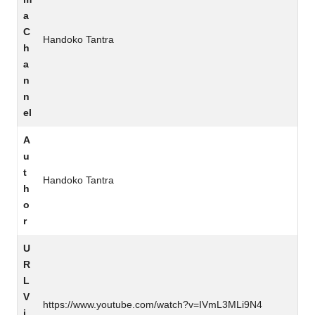
a
C
Handoko Tantra
h
a
n
n
el
A
u
t
Handoko Tantra
h
o
r
U
R
L
V
https://www.youtube.com/watch?v=IVmL3MLi9N4
i