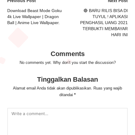
Post
Previous Post
Next Post
navigation
Download Beast Mode Goku
🔴 BARU RILIS BISA DI
4k Live Wallpaper | Dragon
TUYUL ! APLIKASI
Ball | Anime Live Wallpaper.
PENGHASIL UANG 2021
TERBUKTI MEMBAYAR
HARI INI
Comments
No comments yet. Why don’t you start the discussion?
Tinggalkan Balasan
Alamat email Anda tidak akan dipublikasikan.
Ruas yang wajib
ditandai
*