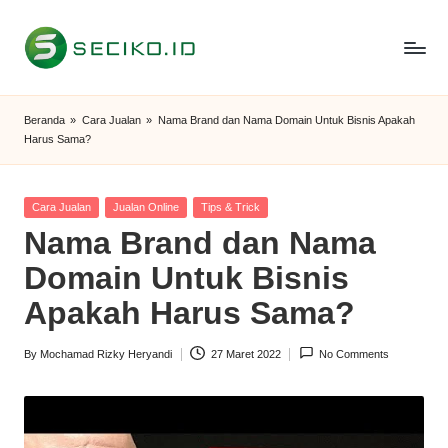
Skip
to
S
Berbagi
content
Informasi
e
Beranda
»
Cara Jualan
»
Nama Brand dan Nama Domain Untuk Bisnis Apakah
dan
Harus Sama?
c
Tutorial
i
Posted
Cara Jualan
Jualan Online
Tips & Trick
k
in
Nama Brand dan Nama
o
Domain Untuk Bisnis
I
Apakah Harus Sama?
D
By
Mochamad Rizky Heryandi
27 Maret 2022
No Comments
Posted
by