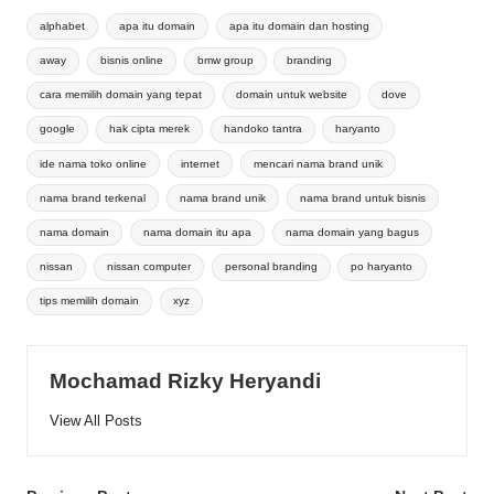
Tags:
alphabet
apa itu domain
apa itu domain dan hosting
away
bisnis online
bmw group
branding
cara memilih domain yang tepat
domain untuk website
dove
google
hak cipta merek
handoko tantra
haryanto
ide nama toko online
internet
mencari nama brand unik
nama brand terkenal
nama brand unik
nama brand untuk bisnis
nama domain
nama domain itu apa
nama domain yang bagus
nissan
nissan computer
personal branding
po haryanto
tips memilih domain
xyz
Mochamad Rizky Heryandi
View All Posts