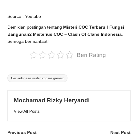
Source :
Youtube
Demikian postingan tentang
Misteri COC Terbaru ! Fungsi
Bangunan2 Misterius COC – Clash Of Clans Indonesia
,
Semoga bermanfaat!
Beri Rating
Tags:
Coc indonesia misteri coc ma gamerz
Mochamad Rizky Heryandi
View All Posts
Post
Previous Post
Next Post