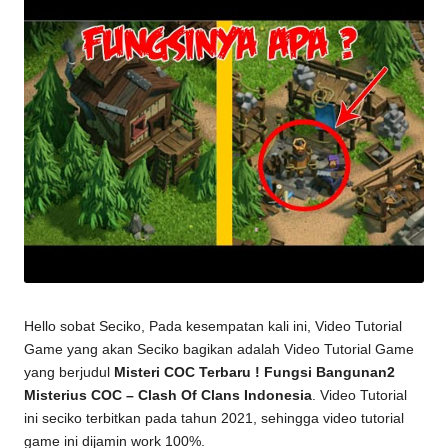
Hello sobat Seciko, Pada kesempatan kali ini, Video Tutorial
Game yang akan Seciko bagikan adalah Video Tutorial Game
yang berjudul
Misteri COC Terbaru ! Fungsi Bangunan2
Misterius COC – Clash Of Clans Indonesia
. Video Tutorial
ini seciko terbitkan pada tahun 2021, sehingga video
tutorial
game
ini dijamin work 100%.