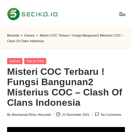
Skip
to
S
Berbagi
content
Informasi
e
Beranda
»
Games
»
Misteri COC Terbaru ! Fungsi Bangunan2 Misterius COC –
dan
Clash Of Clans Indonesia
c
Tutorial
i
Posted
Games
Tips & Trick
k
in
Misteri COC Terbaru !
o
Fungsi Bangunan2
I
Misterius COC – Clash Of
D
Clans Indonesia
By
Mochamad Rizky Heryandi
22 November 2021
No Comments
Posted
by