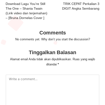
navigation
Download Lagu You’re Still
TRIK CEPAT Perkalian 3
The One – Shania Twain
DIGIT Angka Sembarang
(Lirik video dan terjemahan)
– [Bruna Dornelas Cover ]
Comments
No comments yet. Why don’t you start the discussion?
Tinggalkan Balasan
Alamat email Anda tidak akan dipublikasikan.
Ruas yang wajib
ditandai
*