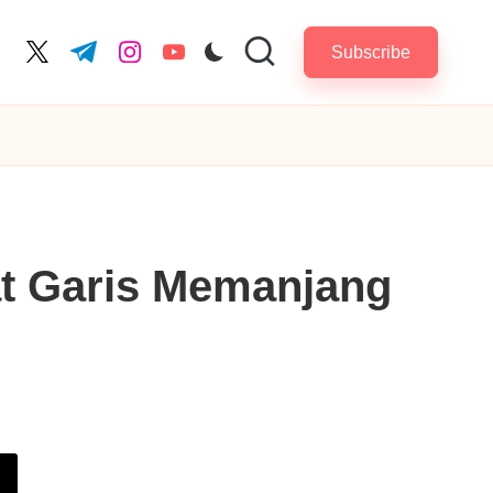
Subscribe
cebook.com
twitter.com
t.me
instagram.com
youtube.com
 Garis Memanjang