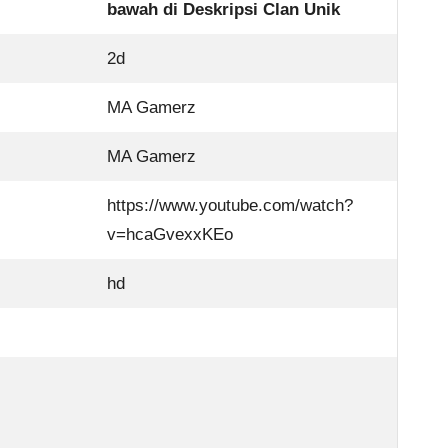
bawah di Deskripsi Clan Unik
2d
MA Gamerz
MA Gamerz
https://www.youtube.com/watch?
v=hcaGvexxKEo
hd