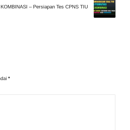
KOMBINASI – Persiapan Tes CPNS TIU
ndai
*