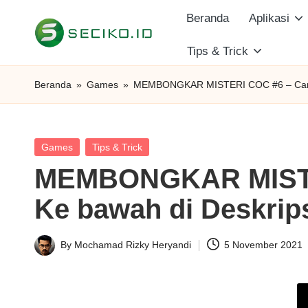
Beranda
Aplikasi
Skip
Tips & Trick
S
to
Berbagi
content
Informasi
e
Beranda
»
Games
»
MEMBONGKAR MISTERI COC #6 – Cara B
dan
c
Tutorial
i
Posted
Games
Tips & Trick
in
MEMBONGKAR MISTER
k
Ke bawah di Deskrips
o
I
By
Mochamad Rizky Heryandi
5 November 2021
Posted
D
by