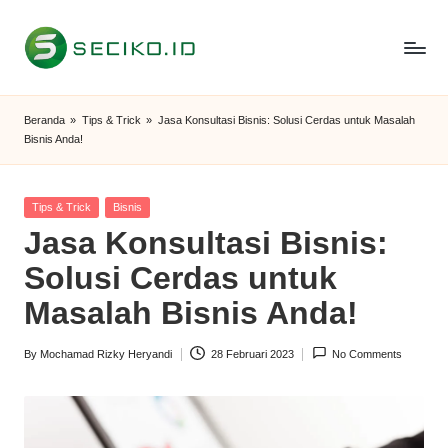
Skip
to
S
Berbagi
content
Informasi
e
Beranda
»
Tips & Trick
»
Jasa Konsultasi Bisnis: Solusi Cerdas untuk Masalah
dan
Bisnis Anda!
c
Tutorial
i
Posted
Tips & Trick
Bisnis
k
in
Jasa Konsultasi Bisnis:
o
Solusi Cerdas untuk
I
Masalah Bisnis Anda!
D
By
Mochamad Rizky Heryandi
28 Februari 2023
No Comments
Posted
by