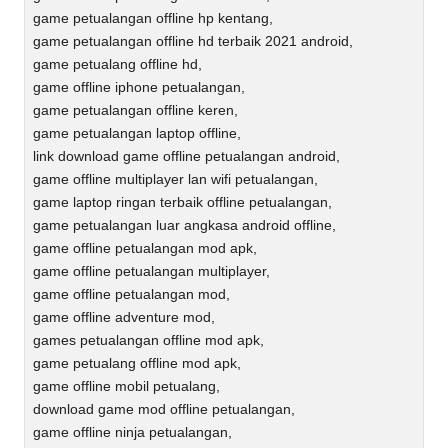
game petualangan offline hp kentang,
game petualangan offline hd terbaik 2021 android,
game petualang offline hd,
game offline iphone petualangan,
game petualangan offline keren,
game petualangan laptop offline,
link download game offline petualangan android,
game offline multiplayer lan wifi petualangan,
game laptop ringan terbaik offline petualangan,
game petualangan luar angkasa android offline,
game offline petualangan mod apk,
game offline petualangan multiplayer,
game offline petualangan mod,
game offline adventure mod,
games petualangan offline mod apk,
game petualang offline mod apk,
game offline mobil petualang,
download game mod offline petualangan,
game offline ninja petualangan,