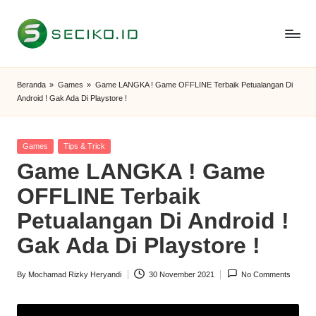
Skip
to
S
Berbagi
content
Informasi
e
Beranda
»
Games
»
Game LANGKA ! Game OFFLINE Terbaik Petualangan Di
dan
Android ! Gak Ada Di Playstore !
c
Tutorial
i
Posted
Games
Tips & Trick
k
in
Game LANGKA ! Game
o
OFFLINE Terbaik
I
Petualangan Di Android !
D
Gak Ada Di Playstore !
By
Mochamad Rizky Heryandi
30 November 2021
No Comments
Posted
by