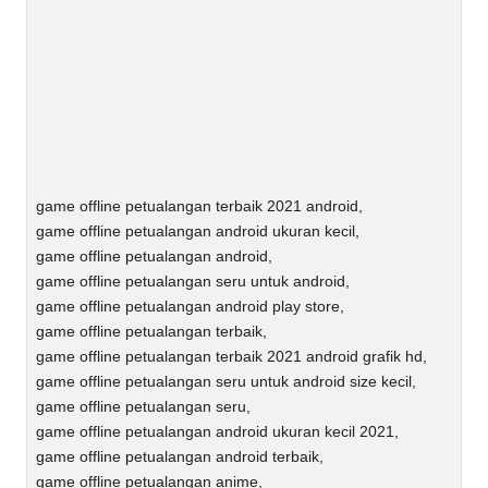
game offline petualangan terbaik 2021 android,
game offline petualangan android ukuran kecil,
game offline petualangan android,
game offline petualangan seru untuk android,
game offline petualangan android play store,
game offline petualangan terbaik,
game offline petualangan terbaik 2021 android grafik hd,
game offline petualangan seru untuk android size kecil,
game offline petualangan seru,
game offline petualangan android ukuran kecil 2021,
game offline petualangan android terbaik,
game offline petualangan anime,