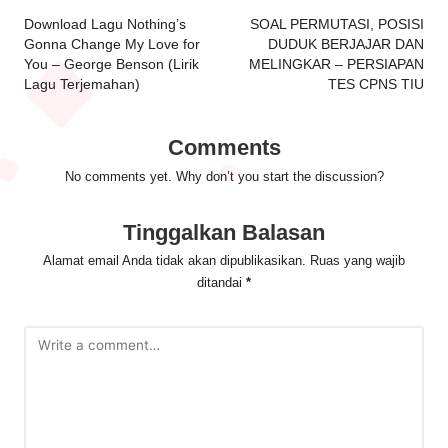
navigation
Download Lagu Nothing’s
SOAL PERMUTASI, POSISI
Gonna Change My Love for
DUDUK BERJAJAR DAN
You – George Benson (Lirik
MELINGKAR – PERSIAPAN
Lagu Terjemahan)
TES CPNS TIU
Comments
No comments yet. Why don’t you start the discussion?
Tinggalkan Balasan
Alamat email Anda tidak akan dipublikasikan.
Ruas yang wajib
ditandai
*