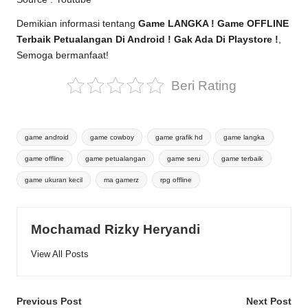
Demikian informasi tentang
Game LANGKA ! Game OFFLINE
Terbaik Petualangan Di Android ! Gak Ada Di Playstore !
,
Semoga bermanfaat!
Beri Rating
Tags:
game android
game cowboy
game grafik hd
game langka
game offline
game petualangan
game seru
game terbaik
game ukuran kecil
ma gamerz
rpg offline
Mochamad Rizky Heryandi
View All Posts
Post
Previous Post
Next Post