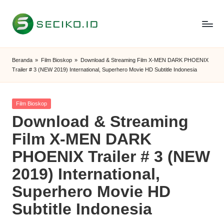
Skip
to
S
Berbagi
content
Informasi
e
Beranda
»
Film Bioskop
»
Download & Streaming Film X-MEN DARK PHOENIX
dan
Trailer # 3 (NEW 2019) International, Superhero Movie HD Subtitle Indonesia
c
Tutorial
i
Posted
Film Bioskop
k
in
Download & Streaming
o
Film X-MEN DARK
I
PHOENIX Trailer # 3 (NEW
D
2019) International,
Superhero Movie HD
Subtitle Indonesia