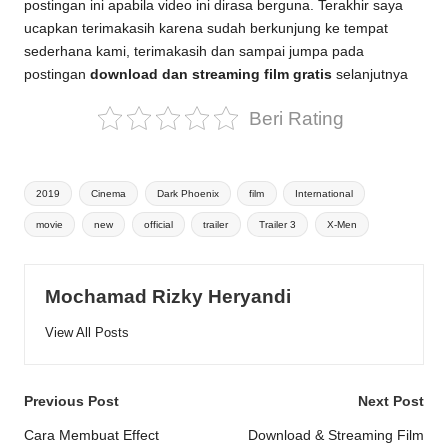
postingan ini apabila video ini dirasa berguna. Terakhir saya
ucapkan terimakasih karena sudah berkunjung ke tempat
sederhana kami, terimakasih dan sampai jumpa pada
postingan
download dan streaming film gratis
selanjutnya
Beri Rating
Tags:
2019
Cinema
Dark Phoenix
film
International
movie
new
official
trailer
Trailer 3
X-Men
Mochamad Rizky Heryandi
View All Posts
Post
Previous Post
Next Post
navigation
Cara Membuat Effect
Download & Streaming Film