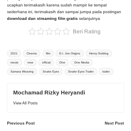
ucapkan terimakasih karena sudah mampir ke tempat
sederhana ini, terimakasih dan sampai jumpa pada postingan
download dan streaming film gratis
selanjutnya
Beri Rating
Tags:
2021
Cinema
film
G.I. Joe Origins
Henry Golding
movie
new
official
One
One Media
Samara Weaving
Snake Eyes
Snake Eyes Trailer
trailer
Mochamad Rizky Heryandi
View All Posts
Post
Previous Post
Next Post