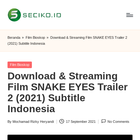
Skip
to
S
Berbagi
content
Informasi
e
Beranda
»
Film Bioskop
»
Download & Streaming Film SNAKE EYES Trailer 2
dan
(2021) Subtitle Indonesia
c
Tutorial
i
Posted
Film Bioskop
k
in
Download & Streaming
o
Film SNAKE EYES Trailer
I
2 (2021) Subtitle
D
Indonesia
By
Mochamad Rizky Heryandi
17 September 2021
No Comments
Posted
by